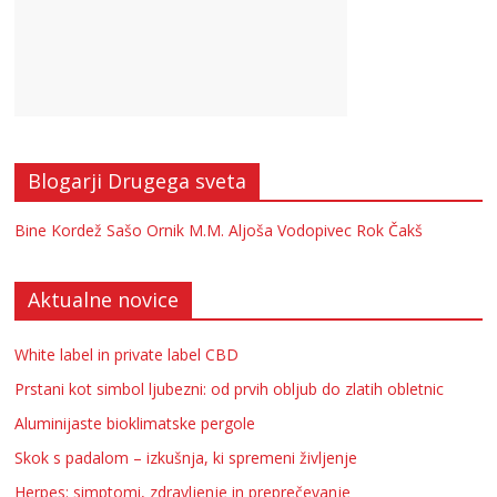
Blogarji Drugega sveta
Bine Kordež
Sašo Ornik
M.M.
Aljoša Vodopivec
Rok Čakš
Aktualne novice
White label in private label CBD
Prstani kot simbol ljubezni: od prvih obljub do zlatih obletnic
Aluminijaste bioklimatske pergole
Skok s padalom – izkušnja, ki spremeni življenje
Herpes: simptomi, zdravljenje in preprečevanje