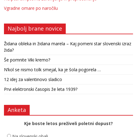
Vgradne omare po naročilu
Najbolj brane novice
Židana obleka in židana marela – Kaj pomeni star slovenski izraz
žida?
Še pomnite Viki kremo?
N’kol se nismo tolk smejal, ka je šola pogorela …
12 idej za valentinovo sladico
Prvi elektronski časopis že leta 1939?
Anketa
Kje boste letos preživeli poletni dopust?
Na slovenski obali