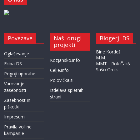
Povezave
Naši drugi
Blogerji DS
projekti
Bine Kordež
Oglaševanje
M.M.
Kozjansko.info
Ekipa DS
MMT
Rok Čakš
Sašo Ornik
Celje.info
Pogoji uporabe
Polovička.si
Varovanje
zasebnosti
Izdelava spletnih
strani
Zasebnost in
piškotki
Impresum
Pravila volilne
kampanje