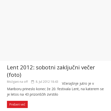
Lent 2012: sobotni zaključni večer
(foto)
Možgani na off
8. Jul 2012 18:43
Včerajšnje jutro je v
Mariboru prineslo konec že 20. festivala Lent, na katerem se
je letos na 43 prizoriščih zvrstilo
Preberi več