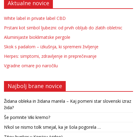
Aktualne novice
White label in private label CBD
Prstani kot simbol ljubezni: od prvih obljub do zlatih obletnic
Aluminijaste bioklimatske pergole
Skok s padalom – izkušnja, ki spremeni življenje
Herpes: simptomi, zdravljenje in preprečevanje
Vgradne omare po naročilu
Najbolj brane novice
Židana obleka in židana marela – Kaj pomeni star slovenski izraz
žida?
Še pomnite Viki kremo?
N’kol se nismo tolk smejal, ka je šola pogorela …
Titov bunker v Konjicu (video)