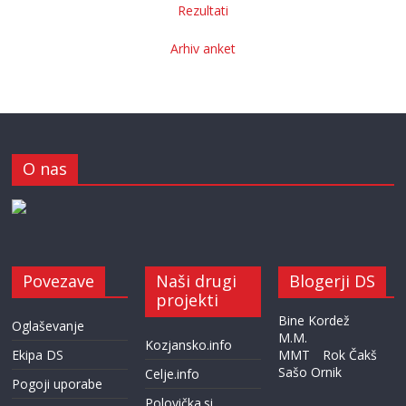
Rezultati
Arhiv anket
O nas
Povezave
Naši drugi
Blogerji DS
projekti
Bine Kordež
Oglaševanje
M.M.
Kozjansko.info
Ekipa DS
MMT
Rok Čakš
Sašo Ornik
Celje.info
Pogoji uporabe
Polovička.si