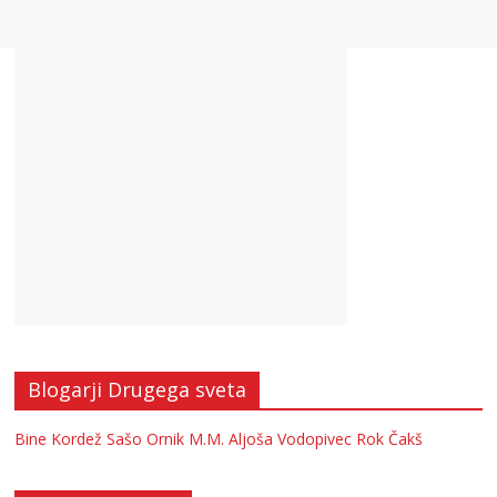
Blogarji Drugega sveta
Bine Kordež
Sašo Ornik
M.M.
Aljoša Vodopivec
Rok Čakš