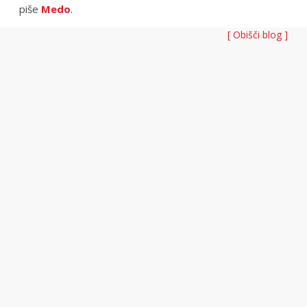
piše
Medo
.
[ Obišči blog ]