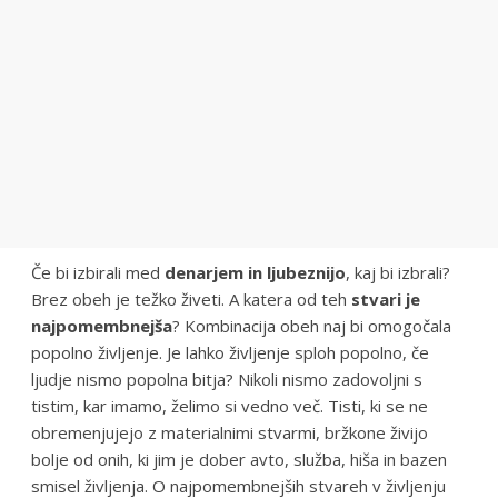
Če bi izbirali med
denarjem in ljubeznijo
, kaj bi izbrali?
Brez obeh je težko živeti. A katera od teh
stvari je
najpomembnejša
? Kombinacija obeh naj bi omogočala
popolno življenje. Je lahko življenje sploh popolno, če
ljudje nismo popolna bitja? Nikoli nismo zadovoljni s
tistim, kar imamo, želimo si vedno več. Tisti, ki se ne
obremenjujejo z materialnimi stvarmi, bržkone živijo
bolje od onih, ki jim je dober avto, služba, hiša in bazen
smisel življenja. O najpomembnejših stvareh v življenju