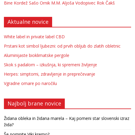
Bine Kordež
Sašo Ornik
M.M.
Aljoša Vodopivec
Rok Čakš
Aktualne novice
White label in private label CBD
Prstani kot simbol ljubezni: od prvih obljub do zlatih obletnic
Aluminijaste bioklimatske pergole
Skok s padalom – izkušnja, ki spremeni življenje
Herpes: simptomi, zdravljenje in preprečevanje
Vgradne omare po naročilu
Najbolj brane novice
Židana obleka in židana marela – Kaj pomeni star slovenski izraz
žida?
Še pomnite Viki kremo?