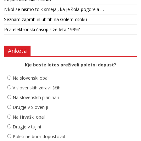
N’kol se nismo tolk smejal, ka je šola pogorela …
Seznam zaprtih in ubitih na Golem otoku
Prvi elektronski časopis že leta 1939?
Anketa
Kje boste letos preživeli poletni dopust?
Na slovenski obali
V slovenskih zdraviliščih
Na slovenskih planinah
Drugje v Sloveniji
Na Hrvaški obali
Drugje v tujini
Poleti ne bom dopustoval