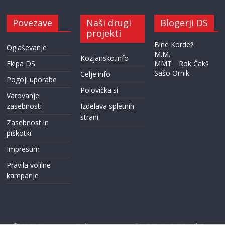
Povezave
Naši drugi
Blogerji DS
projekti
Bine Kordež
Oglaševanje
M.M.
Kozjansko.info
Ekipa DS
MMT
Rok Čakš
Sašo Ornik
Celje.info
Pogoji uporabe
Polovička.si
Varovanje
zasebnosti
Izdelava spletnih
strani
Zasebnost in
piškotki
Impresum
Pravila volilne
kampanje