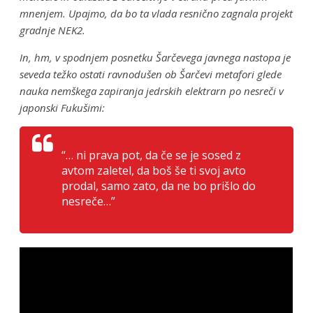
mnenjem. Upajmo, da bo ta vlada resnično zagnala projekt
gradnje NEK2.
In, hm, v spodnjem posnetku Šarčevega javnega nastopa je
seveda težko ostati ravnodušen ob Šarčevi metafori glede
nauka nemškega zapiranja jedrskih elektrarn po nesreči v
japonski Fukušimi:
“… ni prava pot, da če se je sosed z
avtom zaletel, da boš še ti svoj avto
prodal, samo zato, da ne bo prišlo do
nesreče…”