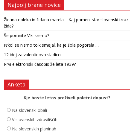
Najbolj brane novice
Židana obleka in židana marela – Kaj pomeni star slovenski izraz
žida?
Še pomnite Viki kremo?
N’kol se nismo tolk smejal, ka je šola pogorela …
12 idej za valentinovo sladico
Prvi elektronski časopis že leta 1939?
Anketa
Kje boste letos preživeli poletni dopust?
Na slovenski obali
V slovenskih zdraviliščih
Na slovenskih planinah