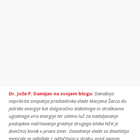
Dr. Jože P. Damijan na svojem blogu:
Današnja
neprikrita simpatija predsednika vlade Marjana Šarca do
jedrske energije kot dolgoročno stabilnega in stroškovno
ugodnega vira energije ter zelena luč za nadaljevanje
postopkov načrtovanja gradnje drugega bloka NEK je
(končno) korak v pravo smer. Dosedanje vlade so desetletja
mencale in odlašale z odločitvijo v strahu pred javnim