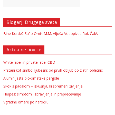
Blogarji Drugega sveta
Bine Kordež
Sašo Ornik
M.M.
Aljoša Vodopivec
Rok Čakš
Aktualne novice
White label in private label CBD
Prstani kot simbol ljubezni: od prvih obljub do zlatih obletnic
Aluminijaste bioklimatske pergole
Skok s padalom – izkušnja, ki spremeni življenje
Herpes: simptomi, zdravljenje in preprečevanje
Vgradne omare po naročilu