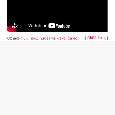
[ Obišči blog ]
Oznake:
NEK
,
nek2
,
nuklearka krško
,
Šarec