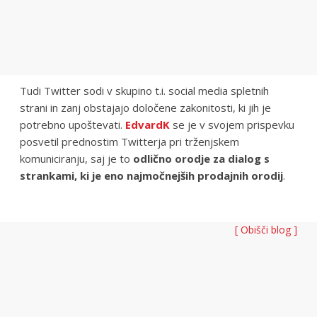
Tudi Twitter sodi v skupino t.i. social media spletnih
strani in zanj obstajajo določene zakonitosti, ki jih je
potrebno upoštevati.
EdvardK
se je v svojem prispevku
posvetil prednostim Twitterja pri trženjskem
komuniciranju, saj je to
odlično orodje za dialog s
strankami, ki je eno najmočnejših prodajnih orodij
.
[ Obišči blog ]