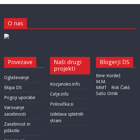
O nas
Povezave
Naši drugi
Blogerji DS
projekti
Bine Kordež
Oglaševanje
M.M.
Kozjansko.info
Ekipa DS
MMT
Rok Čakš
Sašo Ornik
Celje.info
Pogoji uporabe
Polovička.si
Varovanje
zasebnosti
Izdelava spletnih
strani
Zasebnost in
piškotki