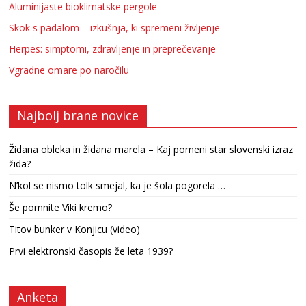
Aluminijaste bioklimatske pergole
Skok s padalom – izkušnja, ki spremeni življenje
Herpes: simptomi, zdravljenje in preprečevanje
Vgradne omare po naročilu
Najbolj brane novice
Židana obleka in židana marela – Kaj pomeni star slovenski izraz
žida?
N’kol se nismo tolk smejal, ka je šola pogorela …
Še pomnite Viki kremo?
Titov bunker v Konjicu (video)
Prvi elektronski časopis že leta 1939?
Anketa