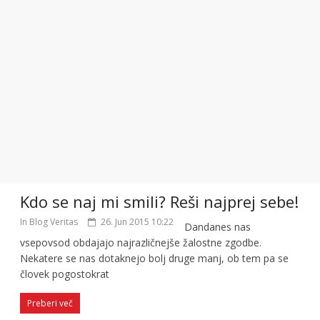
Kdo se naj mi smili? Reši najprej sebe!
In Blog Veritas
26. Jun 2015 10:22
Dandanes nas
vsepovsod obdajajo najrazličnejše žalostne zgodbe.
Nekatere se nas dotaknejo bolj druge manj, ob tem pa se
človek pogostokrat
Preberi več