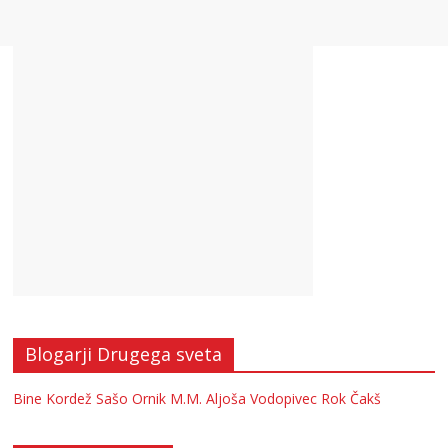
Blogarji Drugega sveta
Bine Kordež
Sašo Ornik
M.M.
Aljoša Vodopivec
Rok Čakš