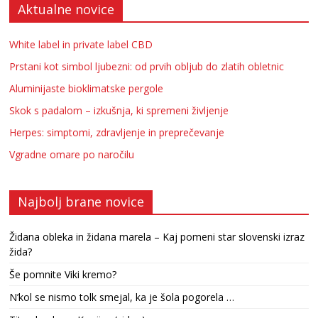
Aktualne novice
White label in private label CBD
Prstani kot simbol ljubezni: od prvih obljub do zlatih obletnic
Aluminijaste bioklimatske pergole
Skok s padalom – izkušnja, ki spremeni življenje
Herpes: simptomi, zdravljenje in preprečevanje
Vgradne omare po naročilu
Najbolj brane novice
Židana obleka in židana marela – Kaj pomeni star slovenski izraz
žida?
Še pomnite Viki kremo?
N’kol se nismo tolk smejal, ka je šola pogorela …