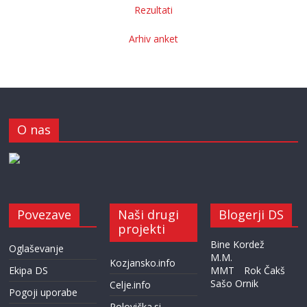
Rezultati
Arhiv anket
O nas
Povezave
Naši drugi
Blogerji DS
projekti
Bine Kordež
Oglaševanje
M.M.
Kozjansko.info
Ekipa DS
MMT
Rok Čakš
Sašo Ornik
Celje.info
Pogoji uporabe
Polovička.si