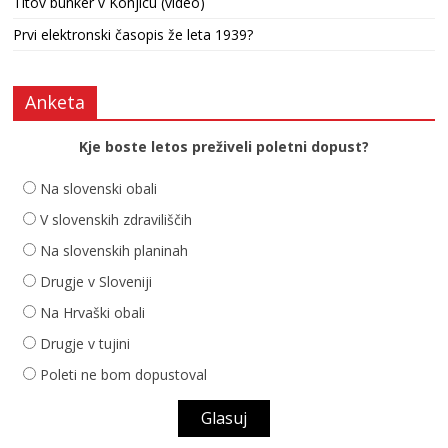
Titov bunker v Konjicu (video)
Prvi elektronski časopis že leta 1939?
Anketa
Kje boste letos preživeli poletni dopust?
Na slovenski obali
V slovenskih zdraviliščih
Na slovenskih planinah
Drugje v Sloveniji
Na Hrvaški obali
Drugje v tujini
Poleti ne bom dopustoval