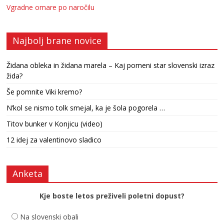
Vgradne omare po naročilu
Najbolj brane novice
Židana obleka in židana marela – Kaj pomeni star slovenski izraz
žida?
Še pomnite Viki kremo?
N’kol se nismo tolk smejal, ka je šola pogorela …
Titov bunker v Konjicu (video)
12 idej za valentinovo sladico
Anketa
Kje boste letos preživeli poletni dopust?
Na slovenski obali