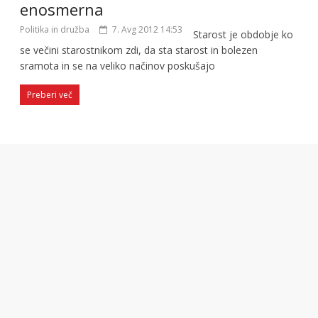
enosmerna
Politika in družba
7. Avg 2012 14:53
Starost je obdobje ko
se večini starostnikom zdi, da sta starost in bolezen
sramota in se na veliko načinov poskušajo
Preberi več