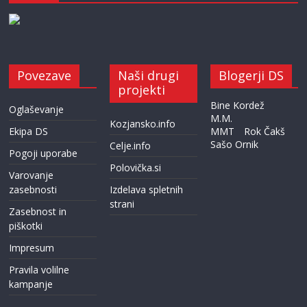
Povezave
Naši drugi
Blogerji DS
projekti
Bine Kordež
Oglaševanje
M.M.
Kozjansko.info
Ekipa DS
MMT
Rok Čakš
Sašo Ornik
Celje.info
Pogoji uporabe
Polovička.si
Varovanje
zasebnosti
Izdelava spletnih
strani
Zasebnost in
piškotki
Impresum
Pravila volilne
kampanje