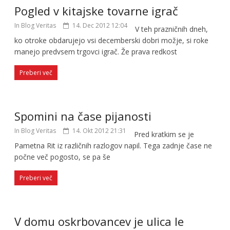
Pogled v kitajske tovarne igrač
In Blog Veritas
14. Dec 2012 12:04
V teh prazničnih dneh,
ko otroke obdarujejo vsi decemberski dobri možje, si roke
manejo predvsem trgovci igrač. Že prava redkost
Preberi več
Spomini na čase pijanosti
In Blog Veritas
14. Okt 2012 21:31
Pred kratkim se je
Pametna Rit iz različnih razlogov napil. Tega zadnje čase ne
počne več pogosto, se pa še
Preberi več
V domu oskrbovancev je ulica le