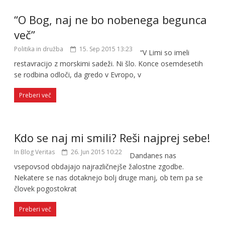
“O Bog, naj ne bo nobenega begunca
več”
Politika in družba
15. Sep 2015 13:23
“V Limi so imeli
restavracijo z morskimi sadeži. Ni šlo. Konce osemdesetih
se rodbina odloči, da gredo v Evropo, v
Preberi več
Kdo se naj mi smili? Reši najprej sebe!
In Blog Veritas
26. Jun 2015 10:22
Dandanes nas
vsepovsod obdajajo najrazličnejše žalostne zgodbe.
Nekatere se nas dotaknejo bolj druge manj, ob tem pa se
človek pogostokrat
Preberi več