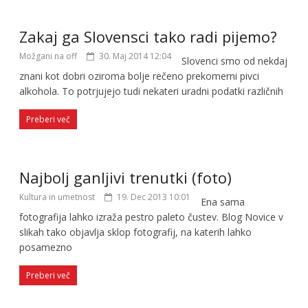
Zakaj ga Slovensci tako radi pijemo?
Možgani na off
30. Maj 2014 12:04
Slovenci smo od nekdaj
znani kot dobri oziroma bolje rečeno prekomerni pivci
alkohola. To potrjujejo tudi nekateri uradni podatki različnih
Preberi več
Najbolj ganljivi trenutki (foto)
Kultura in umetnost
19. Dec 2013 10:01
Ena sama
fotografija lahko izraža pestro paleto čustev. Blog Novice v
slikah tako objavlja sklop fotografij, na katerih lahko
posamezno
Preberi več