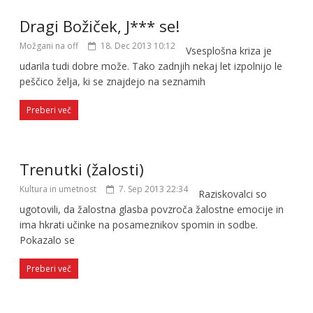
Dragi Božiček, J*** se!
Možgani na off
18. Dec 2013 10:12
Vsesplošna kriza je
udarila tudi dobre može. Tako zadnjih nekaj let izpolnijo le
peščico želja, ki se znajdejo na seznamih
Preberi več
Trenutki (žalosti)
Kultura in umetnost
7. Sep 2013 22:34
Raziskovalci so
ugotovili, da žalostna glasba povzroča žalostne emocije in
ima hkrati učinke na posameznikov spomin in sodbe.
Pokazalo se
Preberi več