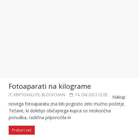
Fotoaparati na kilograme
IT, KRIPTOVALUTE, BLOCKCHAIN
14. Okt 2013 12:05
Nakup
novega fotoaparata zna biti pogosto zelo mučno početje.
Težave, ki doletijo običajnega kupca so neskončna
ponudba, različna priporočila in
Preberi več