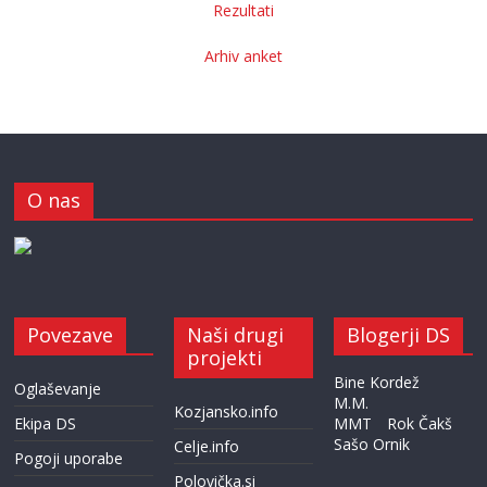
Rezultati
Arhiv anket
O nas
Povezave
Naši drugi
Blogerji DS
projekti
Bine Kordež
Oglaševanje
M.M.
Kozjansko.info
Ekipa DS
MMT
Rok Čakš
Sašo Ornik
Celje.info
Pogoji uporabe
Polovička.si