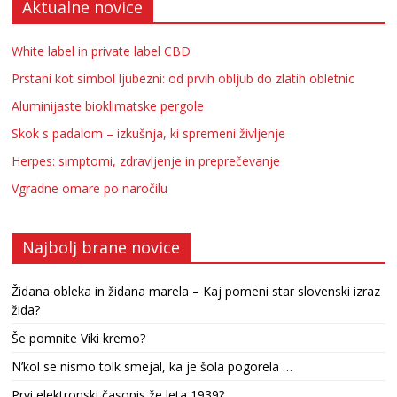
Aktualne novice
White label in private label CBD
Prstani kot simbol ljubezni: od prvih obljub do zlatih obletnic
Aluminijaste bioklimatske pergole
Skok s padalom – izkušnja, ki spremeni življenje
Herpes: simptomi, zdravljenje in preprečevanje
Vgradne omare po naročilu
Najbolj brane novice
Židana obleka in židana marela – Kaj pomeni star slovenski izraz
žida?
Še pomnite Viki kremo?
N’kol se nismo tolk smejal, ka je šola pogorela …
Prvi elektronski časopis že leta 1939?