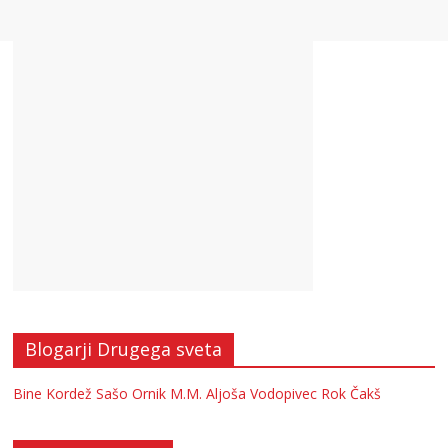
Blogarji Drugega sveta
Bine Kordež
Sašo Ornik
M.M.
Aljoša Vodopivec
Rok Čakš