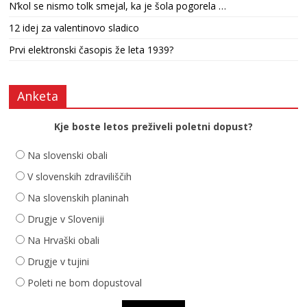
N’kol se nismo tolk smejal, ka je šola pogorela …
12 idej za valentinovo sladico
Prvi elektronski časopis že leta 1939?
Anketa
Kje boste letos preživeli poletni dopust?
Na slovenski obali
V slovenskih zdraviliščih
Na slovenskih planinah
Drugje v Sloveniji
Na Hrvaški obali
Drugje v tujini
Poleti ne bom dopustoval