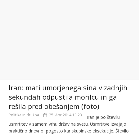
Iran: mati umorjenega sina v zadnjih
sekundah odpustila morilcu in ga
rešila pred obešanjem (foto)
Politika in družba
25. Apr 2014 13:23
Iran je po številu
usmrtitev v samem vrhu držav na svetu. Usmrtitve izvajajo
praktično dnevno, pogosto kar skupinske eksekucije. Število