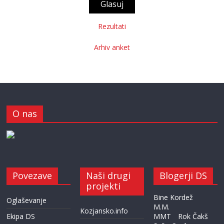
Rezultati
Arhiv anket
O nas
Povezave
Naši drugi
Blogerji DS
projekti
Bine Kordež
Oglaševanje
M.M.
Kozjansko.info
Ekipa DS
MMT
Rok Čakš