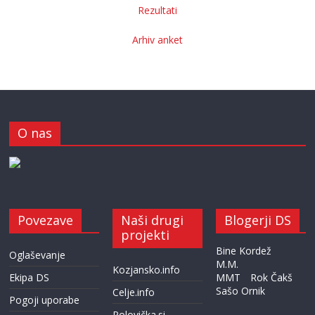
Rezultati
Arhiv anket
O nas
Povezave
Naši drugi
Blogerji DS
projekti
Bine Kordež
Oglaševanje
M.M.
Kozjansko.info
Ekipa DS
MMT
Rok Čakš
Sašo Ornik
Celje.info
Pogoji uporabe
Polovička.si