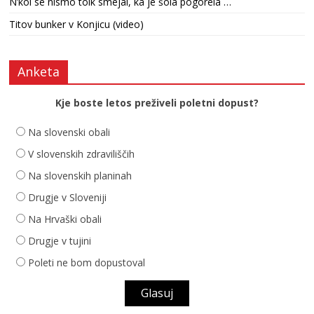
N’kol se nismo tolk smejal, ka je šola pogorela …
Titov bunker v Konjicu (video)
Anketa
Kje boste letos preživeli poletni dopust?
Na slovenski obali
V slovenskih zdraviliščih
Na slovenskih planinah
Drugje v Sloveniji
Na Hrvaški obali
Drugje v tujini
Poleti ne bom dopustoval