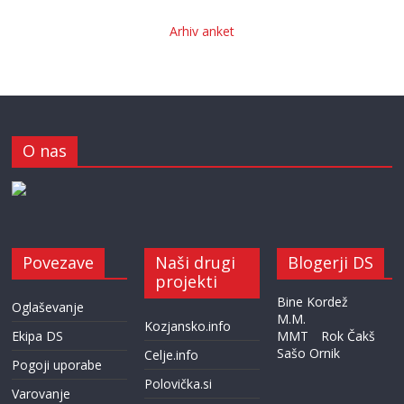
Arhiv anket
O nas
Povezave
Naši drugi
Blogerji DS
projekti
Bine Kordež
Oglaševanje
M.M.
Kozjansko.info
Ekipa DS
MMT
Rok Čakš
Sašo Ornik
Celje.info
Pogoji uporabe
Polovička.si
Varovanje