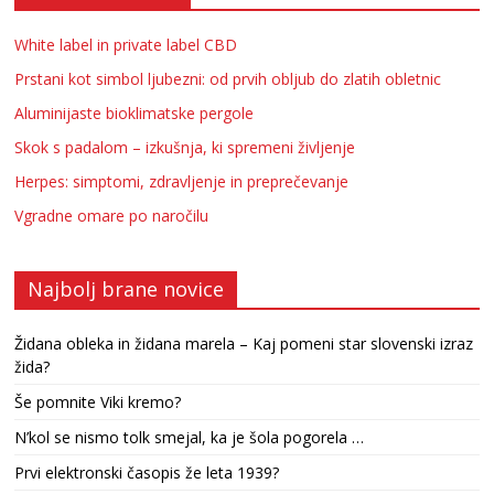
White label in private label CBD
Prstani kot simbol ljubezni: od prvih obljub do zlatih obletnic
Aluminijaste bioklimatske pergole
Skok s padalom – izkušnja, ki spremeni življenje
Herpes: simptomi, zdravljenje in preprečevanje
Vgradne omare po naročilu
Najbolj brane novice
Židana obleka in židana marela – Kaj pomeni star slovenski izraz
žida?
Še pomnite Viki kremo?
N’kol se nismo tolk smejal, ka je šola pogorela …
Prvi elektronski časopis že leta 1939?