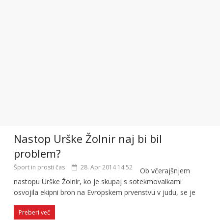
Nastop Urške Žolnir naj bi bil
problem?
Šport in prosti čas
28. Apr 2014 14:52
Ob včerajšnjem
nastopu Urške Žolnir, ko je skupaj s sotekmovalkami
osvojila ekipni bron na Evropskem prvenstvu v judu, se je
Preberi več