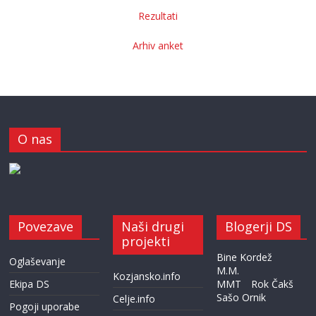
Rezultati
Arhiv anket
O nas
Povezave
Naši drugi
Blogerji DS
projekti
Bine Kordež
Oglaševanje
M.M.
Kozjansko.info
Ekipa DS
MMT
Rok Čakš
Sašo Ornik
Celje.info
Pogoji uporabe