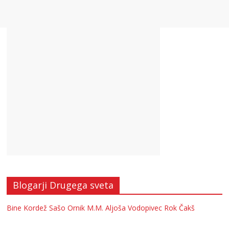
Blogarji Drugega sveta
Bine Kordež
Sašo Ornik
M.M.
Aljoša Vodopivec
Rok Čakš