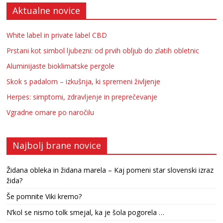
Aktualne novice
White label in private label CBD
Prstani kot simbol ljubezni: od prvih obljub do zlatih obletnic
Aluminijaste bioklimatske pergole
Skok s padalom – izkušnja, ki spremeni življenje
Herpes: simptomi, zdravljenje in preprečevanje
Vgradne omare po naročilu
Najbolj brane novice
Židana obleka in židana marela – Kaj pomeni star slovenski izraz
žida?
Še pomnite Viki kremo?
N’kol se nismo tolk smejal, ka je šola pogorela …