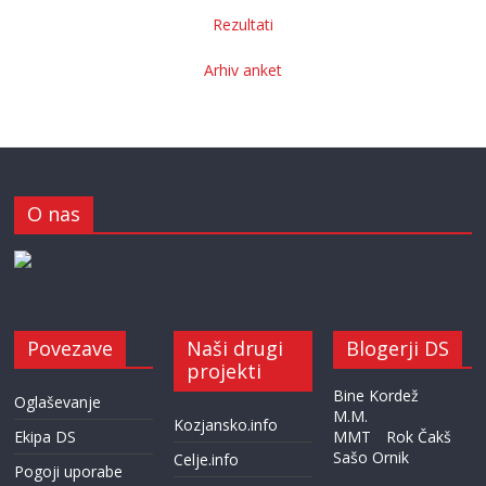
Rezultati
Arhiv anket
O nas
Povezave
Naši drugi
Blogerji DS
projekti
Bine Kordež
Oglaševanje
M.M.
Kozjansko.info
Ekipa DS
MMT
Rok Čakš
Sašo Ornik
Celje.info
Pogoji uporabe