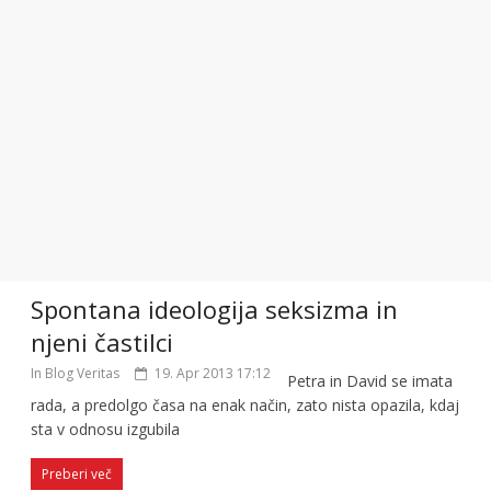
Spontana ideologija seksizma in
njeni častilci
In Blog Veritas
19. Apr 2013 17:12
Petra in David se imata
rada, a predolgo časa na enak način, zato nista opazila, kdaj
sta v odnosu izgubila
Preberi več