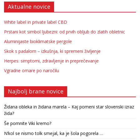
Aktualne novice
White label in private label CBD
Prstani kot simbol ljubezni: od prvih obljub do zlatih obletnic
Aluminijaste bioklimatske pergole
Skok s padalom – izkušnja, ki spremeni življenje
Herpes: simptomi, zdravljenje in preprečevanje
Vgradne omare po naročilu
Najbolj brane novice
Židana obleka in židana marela – Kaj pomeni star slovenski izraz
žida?
Še pomnite Viki kremo?
N’kol se nismo tolk smejal, ka je šola pogorela …