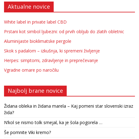
Aktualne novice
White label in private label CBD
Prstani kot simbol ljubezni: od prvih obljub do zlatih obletnic
Aluminijaste bioklimatske pergole
Skok s padalom – izkušnja, ki spremeni življenje
Herpes: simptomi, zdravljenje in preprečevanje
Vgradne omare po naročilu
Najbolj brane novice
Židana obleka in židana marela – Kaj pomeni star slovenski izraz
žida?
N’kol se nismo tolk smejal, ka je šola pogorela …
Še pomnite Viki kremo?