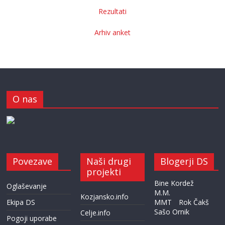
Rezultati
Arhiv anket
O nas
Povezave
Naši drugi
Blogerji DS
projekti
Bine Kordež
Oglaševanje
M.M.
Kozjansko.info
Ekipa DS
MMT
Rok Čakš
Sašo Ornik
Celje.info
Pogoji uporabe