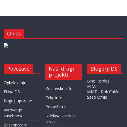
O nas
Povezave
Naši drugi
Blogerji DS
projekti
Bine Kordež
Oglaševanje
M.M.
Kozjansko.info
Ekipa DS
MMT
Rok Čakš
Sašo Ornik
Celje.info
Pogoji uporabe
Polovička.si
Varovanje
zasebnosti
Izdelava spletnih
strani
Zasebnost in