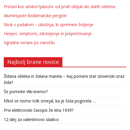
Prstani kot simbol ljubezni: od prvih obljub do zlatih obletnic
Aluminijaste bioklimatske pergole
Skok s padalom – izkušnja, ki spremeni življenje
Herpes: simptomi, zdravljenje in preprečevanje
Vgradne omare po naročilu
Najbolj brane novice
Židana obleka in židana marela – Kaj pomeni star slovenski izraz
žida?
Še pomnite Viki kremo?
N’kol se nismo tolk smejal, ka je šola pogorela …
Prvi elektronski časopis že leta 1939?
12 idej za valentinovo sladico