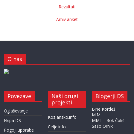
Rezultati
Arhiv anket
O nas
Povezave
Naši drugi
Blogerji DS
projekti
Bine Kordež
Oglaševanje
M.M.
Kozjansko.info
Ekipa DS
MMT
Rok Čakš
Sašo Ornik
Celje.info
Pogoji uporabe