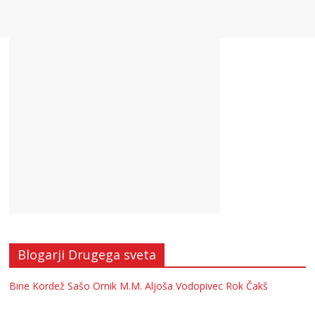
Blogarji Drugega sveta
Bine Kordež
Sašo Ornik
M.M.
Aljoša Vodopivec
Rok Čakš