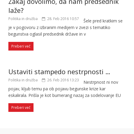
Zakaj dovolimo, da nam predsednik
laže?
Politika in družba
28. Feb 2016 10:57
Šele pred kratkim se
je v pogovoru z izbranim medijem v zvezi s tematiko
begunstva oglasil predsednik države in v
Preberi več
Ustaviti stampedo nestrpnosti …
Politika in družba
26. Feb 2016 13:23
Nestrpnost ni nov
pojav, kljub temu pa ob pojavu begunske krize kar
eskalirala. Prišla je kot bumerang nazaj za sodelovanje EU
Preberi več