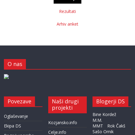
Rezultati
Arhiv anket
O nas
Povezave
Naši drugi
Blogerji DS
projekti
Bine Kordež
Oglaševanje
M.M.
Kozjansko.info
Ekipa DS
MMT
Rok Čakš
Sašo Ornik
Celje.info