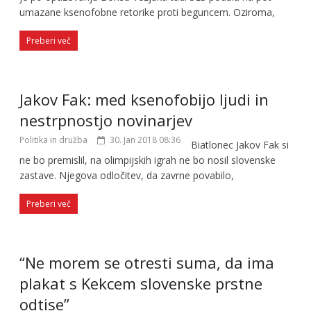
umazane ksenofobne retorike proti beguncem. Oziroma,
Preberi več
Jakov Fak: med ksenofobijo ljudi in
nestrpnostjo novinarjev
Politika in družba
30. Jan 2018 08:36
Biatlonec Jakov Fak si
ne bo premislil, na olimpijskih igrah ne bo nosil slovenske
zastave. Njegova odločitev, da zavrne povabilo,
Preberi več
“Ne morem se otresti suma, da ima
plakat s Kekcem slovenske prstne
odtise”