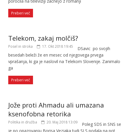
poročila na televiziji začnejo z romanji
Preberi več
Telekom, zakaj molčiš?
Posel in stroka
17. Okt 2018 19:45
DSavic po svojih
besedah beleži že en mesec od njegovega prvega
vprašanja, ki ga je naslovil na Telekom Slovenije. Zanimalo
ga
Preberi več
Jože proti Ahmadu ali umazana
ksenofobna retorika
Politika in družba
20. Maj 2018 13:09
Poleg SDS in SNS se
je po opazovanju Borisa Vezjaka tudi SLS podala na pot