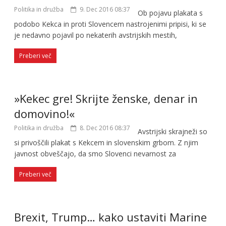
Politika in družba
9. Dec 2016 08:37
Ob pojavu plakata s
podobo Kekca in proti Slovencem nastrojenimi pripisi, ki se
je nedavno pojavil po nekaterih avstrijskih mestih,
Preberi več
»Kekec gre! Skrijte ženske, denar in
domovino!«
Politika in družba
8. Dec 2016 08:37
Avstrijski skrajneži so
si privoščili plakat s Kekcem in slovenskim grbom. Z njim
javnost obveščajo, da smo Slovenci nevarnost za
Preberi več
Brexit, Trump… kako ustaviti Marine