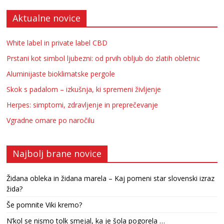
Aktualne novice
White label in private label CBD
Prstani kot simbol ljubezni: od prvih obljub do zlatih obletnic
Aluminijaste bioklimatske pergole
Skok s padalom – izkušnja, ki spremeni življenje
Herpes: simptomi, zdravljenje in preprečevanje
Vgradne omare po naročilu
Najbolj brane novice
Židana obleka in židana marela – Kaj pomeni star slovenski izraz
žida?
Še pomnite Viki kremo?
N’kol se nismo tolk smejal, ka je šola pogorela …