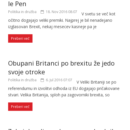
le Pen
Politika in družba
18. Nov 2016 08:07
V svetu se več kot
očitno dogajajo veliki premiki. Najprej je bil nenadejano
izglasovan Brexit, nekaj mesecev kasneje pa je
Preberi več
Obupani Britanci po brexitu že jedo
svoje otroke
Politika in družba
6. Jul 2016 07:07
V Veliki Britaniji se po
referendumu in izvolitvi odhoda iz EU dogajajo pričakovane
stvari. Velika Britanija, sploh pa zagovorniki brexita, so
Preberi več