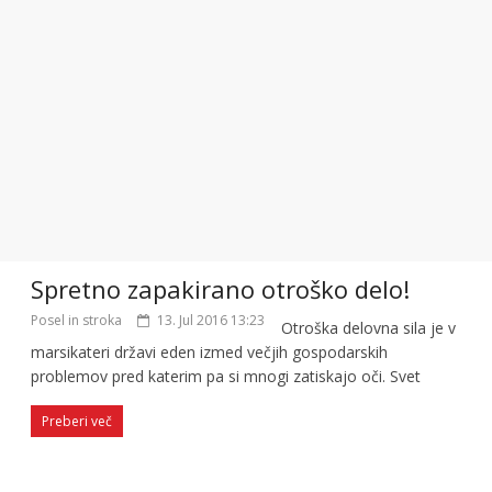
Spretno zapakirano otroško delo!
Posel in stroka
13. Jul 2016 13:23
Otroška delovna sila je v
marsikateri državi eden izmed večjih gospodarskih
problemov pred katerim pa si mnogi zatiskajo oči. Svet
Preberi več