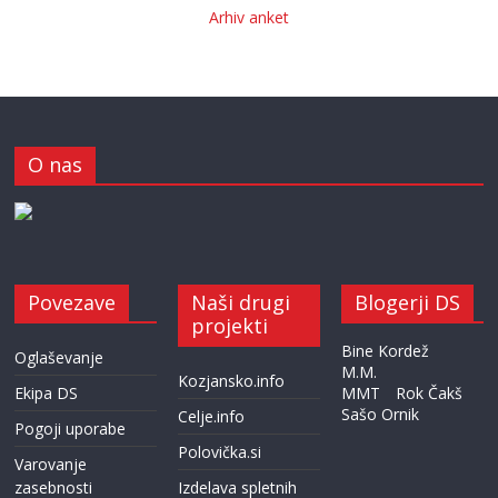
Arhiv anket
O nas
Povezave
Naši drugi
Blogerji DS
projekti
Bine Kordež
Oglaševanje
M.M.
Kozjansko.info
Ekipa DS
MMT
Rok Čakš
Sašo Ornik
Celje.info
Pogoji uporabe
Polovička.si
Varovanje
zasebnosti
Izdelava spletnih