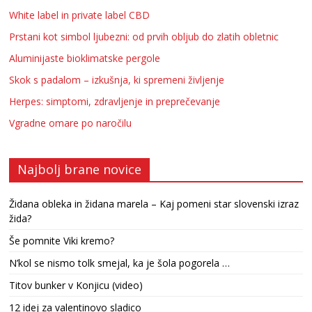
White label in private label CBD
Prstani kot simbol ljubezni: od prvih obljub do zlatih obletnic
Aluminijaste bioklimatske pergole
Skok s padalom – izkušnja, ki spremeni življenje
Herpes: simptomi, zdravljenje in preprečevanje
Vgradne omare po naročilu
Najbolj brane novice
Židana obleka in židana marela – Kaj pomeni star slovenski izraz
žida?
Še pomnite Viki kremo?
N’kol se nismo tolk smejal, ka je šola pogorela …
Titov bunker v Konjicu (video)
12 idej za valentinovo sladico