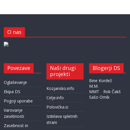
O nas
Povezave
Naši drugi
Blogerji DS
projekti
Bine Kordež
Oglaševanje
M.M.
Kozjansko.info
Ekipa DS
MMT
Rok Čakš
Sašo Ornik
Celje.info
Pogoji uporabe
Polovička.si
Varovanje
zasebnosti
Izdelava spletnih
strani
Zasebnost in