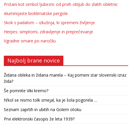
Prstani kot simbol ljubezni: od prvih obljub do zlatih obletnic
Aluminijaste bioklimatske pergole
Skok s padalom – izkušnja, ki spremeni življenje
Herpes: simptomi, zdravljenje in preprečevanje
Vgradne omare po naročilu
Najbolj brane novice
Židana obleka in židana marela – Kaj pomeni star slovenski izraz
žida?
Še pomnite Viki kremo?
N’kol se nismo tolk smejal, ka je šola pogorela …
Seznam zaprtih in ubitih na Golem otoku
Prvi elektronski časopis že leta 1939?