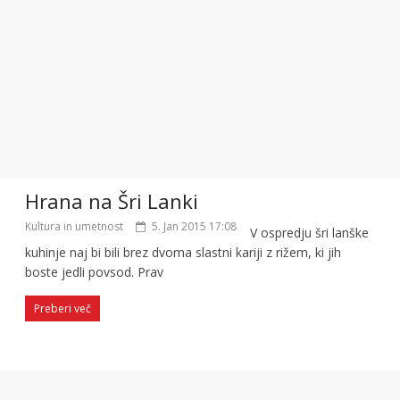
Hrana na Šri Lanki
Kultura in umetnost
5. Jan 2015 17:08
V ospredju šri lanške
kuhinje naj bi bili brez dvoma slastni kariji z rižem, ki jih
boste jedli povsod. Prav
Preberi več