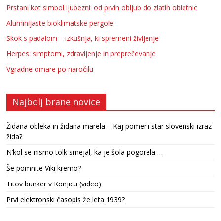
Prstani kot simbol ljubezni: od prvih obljub do zlatih obletnic
Aluminijaste bioklimatske pergole
Skok s padalom – izkušnja, ki spremeni življenje
Herpes: simptomi, zdravljenje in preprečevanje
Vgradne omare po naročilu
Najbolj brane novice
Židana obleka in židana marela – Kaj pomeni star slovenski izraz
žida?
N’kol se nismo tolk smejal, ka je šola pogorela …
Še pomnite Viki kremo?
Titov bunker v Konjicu (video)
Prvi elektronski časopis že leta 1939?