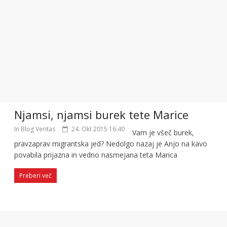
Njamsi, njamsi burek tete Marice
In Blog Veritas
24. Okt 2015 16:40
Vam je všeč burek,
pravzaprav migrantska jed? Nedolgo nazaj je Anjo na kavo
povabila prijazna in vedno nasmejana teta Marica
Preberi več