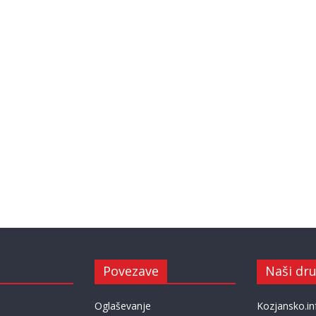
Povezave
Naši dru
Oglaševanje
Kozjansko.in