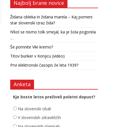
Najbolj brane novice
Židana obleka in židana marela – Kaj pomeni
star slovenski izraz žida?
N’kol se nismo tolk smejal, ka je šola pogorela
…
Še pomnite Viki kremo?
Titov bunker v Konjicu (video)
Prvi elektronski časopis že leta 1939?
Anketa
Kje boste letos preživeli poletni dopust?
Na slovenski obali
V slovenskih zdraviliščih
Na slovenskih planinah