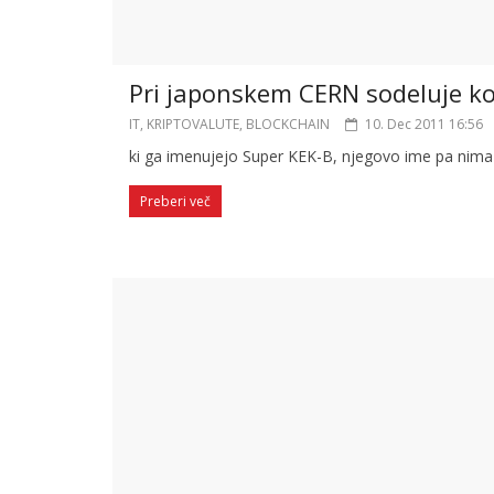
Pri japonskem CERN sodeluje ko
IT, KRIPTOVALUTE, BLOCKCHAIN
10. Dec 2011 16:56
ki ga imenujejo Super KEK-B, njegovo ime pa nim
Preberi več