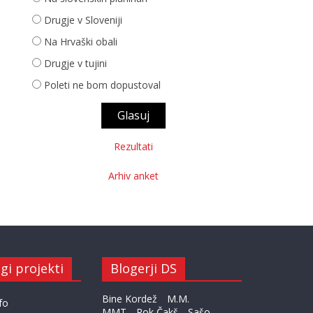
Drugje v Sloveniji
Na Hrvaški obali
Drugje v tujini
Poleti ne bom dopustoval
Rezultati
Arhiv anket
gi projekti
Blogerji DS
Bine Kordež
M.M.
fo
MMT
Rok Čakš
Sašo