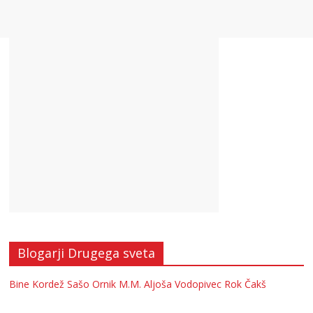
Blogarji Drugega sveta
Bine Kordež
Sašo Ornik
M.M.
Aljoša Vodopivec
Rok Čakš