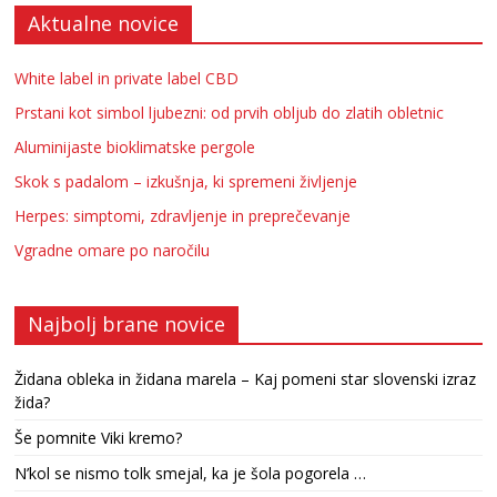
Aktualne novice
White label in private label CBD
Prstani kot simbol ljubezni: od prvih obljub do zlatih obletnic
Aluminijaste bioklimatske pergole
Skok s padalom – izkušnja, ki spremeni življenje
Herpes: simptomi, zdravljenje in preprečevanje
Vgradne omare po naročilu
Najbolj brane novice
Židana obleka in židana marela – Kaj pomeni star slovenski izraz
žida?
Še pomnite Viki kremo?
N’kol se nismo tolk smejal, ka je šola pogorela …