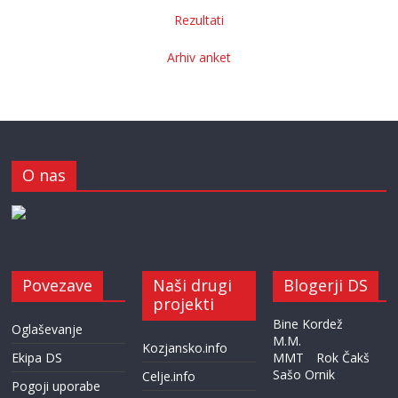
Rezultati
Arhiv anket
O nas
Povezave
Naši drugi
Blogerji DS
projekti
Bine Kordež
Oglaševanje
M.M.
Kozjansko.info
Ekipa DS
MMT
Rok Čakš
Sašo Ornik
Celje.info
Pogoji uporabe