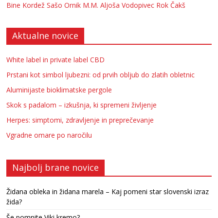
Bine Kordež
Sašo Ornik
M.M.
Aljoša Vodopivec
Rok Čakš
Aktualne novice
White label in private label CBD
Prstani kot simbol ljubezni: od prvih obljub do zlatih obletnic
Aluminijaste bioklimatske pergole
Skok s padalom – izkušnja, ki spremeni življenje
Herpes: simptomi, zdravljenje in preprečevanje
Vgradne omare po naročilu
Najbolj brane novice
Židana obleka in židana marela – Kaj pomeni star slovenski izraz
žida?
Še pomnite Viki kremo?