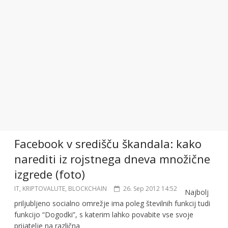
Facebook v središču škandala: kako
narediti iz rojstnega dneva množične
izgrede (foto)
IT, KRIPTOVALUTE, BLOCKCHAIN
26. Sep 2012 14:52
Najbolj
priljubljeno socialno omrežje ima poleg številnih funkcij tudi
funkcijo “Dogodki”, s katerim lahko povabite vse svoje
prijatelje na različna