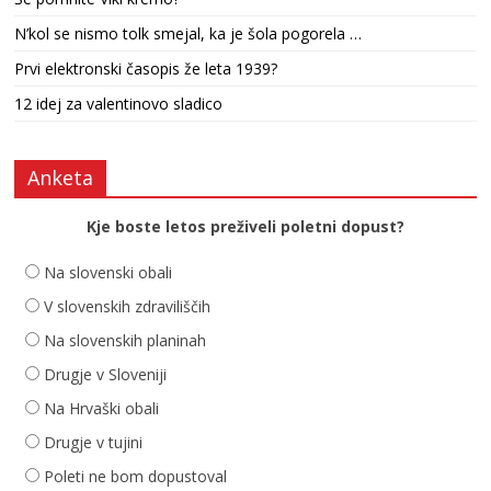
N’kol se nismo tolk smejal, ka je šola pogorela …
Prvi elektronski časopis že leta 1939?
12 idej za valentinovo sladico
Anketa
Kje boste letos preživeli poletni dopust?
Na slovenski obali
V slovenskih zdraviliščih
Na slovenskih planinah
Drugje v Sloveniji
Na Hrvaški obali
Drugje v tujini
Poleti ne bom dopustoval