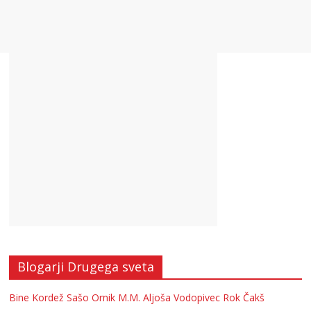
Blogarji Drugega sveta
Bine Kordež
Sašo Ornik
M.M.
Aljoša Vodopivec
Rok Čakš