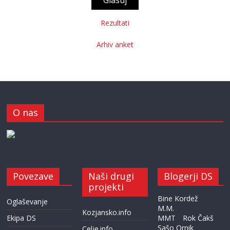
Rezultati
Arhiv anket
O nas
Povezave
Naši drugi
Blogerji DS
projekti
Bine Kordež
Oglaševanje
M.M.
Kozjansko.info
Ekipa DS
MMT
Rok Čakš
Sašo Ornik
Celje.info