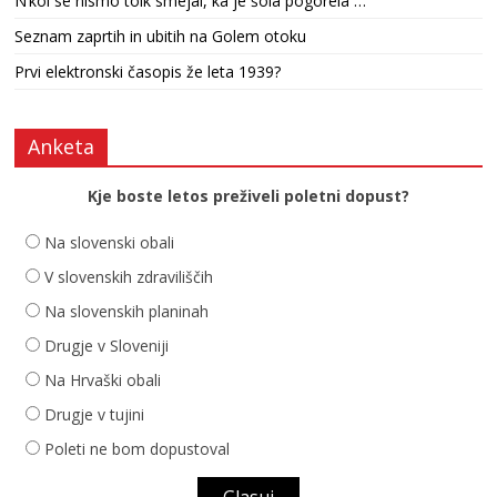
N’kol se nismo tolk smejal, ka je šola pogorela …
Seznam zaprtih in ubitih na Golem otoku
Prvi elektronski časopis že leta 1939?
Anketa
Kje boste letos preživeli poletni dopust?
Na slovenski obali
V slovenskih zdraviliščih
Na slovenskih planinah
Drugje v Sloveniji
Na Hrvaški obali
Drugje v tujini
Poleti ne bom dopustoval