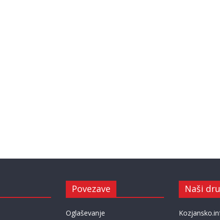
Povezave
Naši dru
Oglaševanje
Kozjansko.in