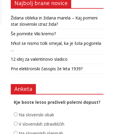
Najbolj brane novice
Židana obleka in židana marela – Kaj pomeni
star slovenski izraz žida?
Še pomnite Viki kremo?
N’kol se nismo tolk smejal, ka je šola pogorela
…
12 idej za valentinovo sladico
Prvi elektronski časopis že leta 1939?
Anketa
Kje boste letos preživeli poletni dopust?
Na slovenski obali
V slovenskih zdraviliščih
Na slovenskih planinah