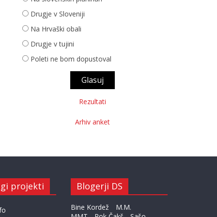
Drugje v Sloveniji
Na Hrvaški obali
Drugje v tujini
Poleti ne bom dopustoval
Rezultati
Arhiv anket
gi projekti
Blogerji DS
Bine Kordež
M.M.
fo
MMT
Rok Čakš
Sašo