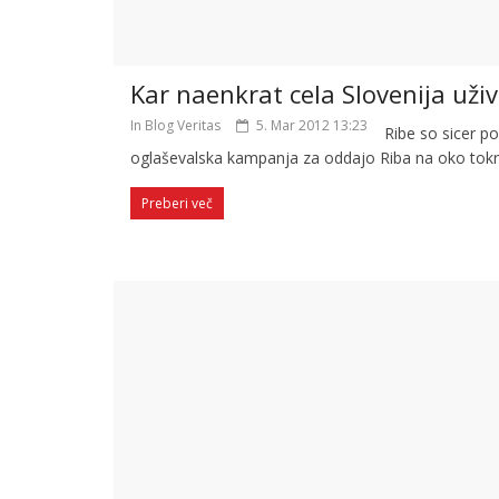
Kar naenkrat cela Slovenija uži
In Blog Veritas
5. Mar 2012 13:23
Ribe so sicer 
oglaševalska kampanja za oddajo Riba na oko tokr
Preberi več