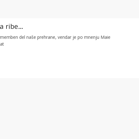
va ribe…
pomemben del naše prehrane, vendar je po mnenju Maie
at