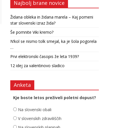
Najbolj brane novice
Židana obleka in židana marela – Kaj pomeni
star slovenski izraz žida?
Še pomnite Viki kremo?
N’kol se nismo tolk smejal, ka je šola pogorela
…
Prvi elektronski časopis že leta 1939?
12 idej za valentinovo sladico
Anketa
Kje boste letos preživeli poletni dopust?
Na slovenski obali
V slovenskih zdraviliščih
Na slovenskih planinah