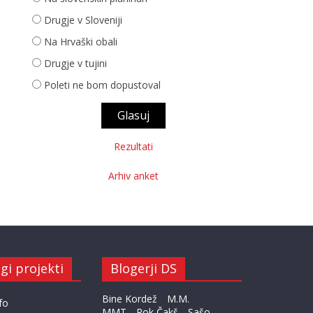
Drugje v Sloveniji
Na Hrvaški obali
Drugje v tujini
Poleti ne bom dopustoval
Rezultati
Arhiv anket
gi projekti
Blogerji DS
Bine Kordež
M.M.
fo
MMT
Rok Čakš
Sašo