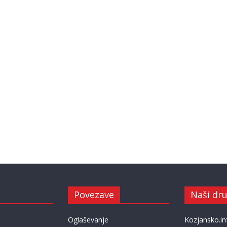
Povezave
Naši dru
Oglaševanje
Kozjansko.in