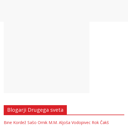
Blogarji Drugega sveta
Bine Kordež
Sašo Ornik
M.M.
Aljoša Vodopivec
Rok Čakš