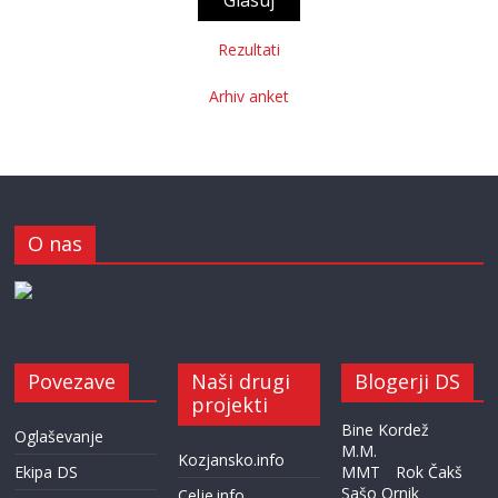
Rezultati
Arhiv anket
O nas
Povezave
Naši drugi
Blogerji DS
projekti
Bine Kordež
Oglaševanje
M.M.
Kozjansko.info
Ekipa DS
MMT
Rok Čakš
Sašo Ornik
Celje.info