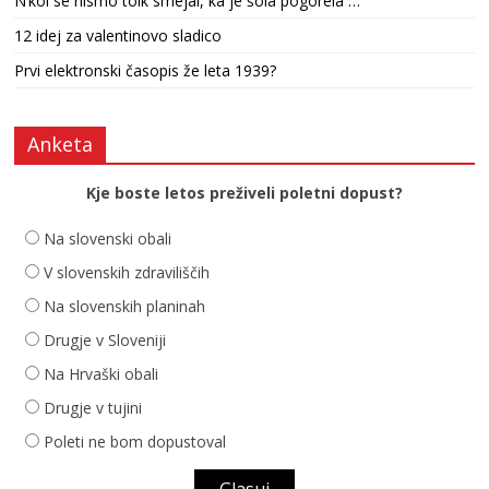
N’kol se nismo tolk smejal, ka je šola pogorela …
12 idej za valentinovo sladico
Prvi elektronski časopis že leta 1939?
Anketa
Kje boste letos preživeli poletni dopust?
Na slovenski obali
V slovenskih zdraviliščih
Na slovenskih planinah
Drugje v Sloveniji
Na Hrvaški obali
Drugje v tujini
Poleti ne bom dopustoval