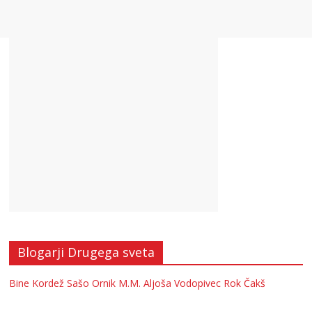
Blogarji Drugega sveta
Bine Kordež
Sašo Ornik
M.M.
Aljoša Vodopivec
Rok Čakš