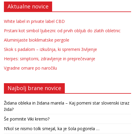
Aktualne novice
White label in private label CBD
Prstani kot simbol ljubezni: od prvih obljub do zlatih obletnic
Aluminijaste bioklimatske pergole
Skok s padalom – izkušnja, ki spremeni življenje
Herpes: simptomi, zdravljenje in preprečevanje
Vgradne omare po naročilu
Najbolj brane novice
Židana obleka in židana marela – Kaj pomeni star slovenski izraz
žida?
Še pomnite Viki kremo?
N’kol se nismo tolk smejal, ka je šola pogorela …