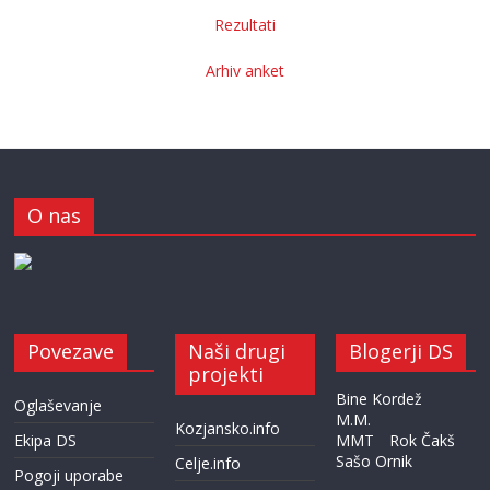
Rezultati
Arhiv anket
O nas
Povezave
Naši drugi
Blogerji DS
projekti
Bine Kordež
Oglaševanje
M.M.
Kozjansko.info
Ekipa DS
MMT
Rok Čakš
Sašo Ornik
Celje.info
Pogoji uporabe