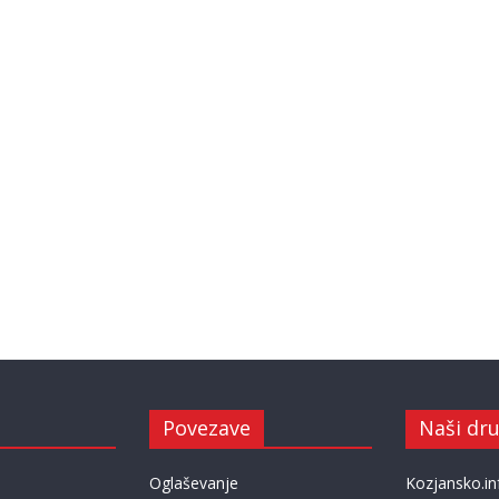
Povezave
Naši dru
Oglaševanje
Kozjansko.in