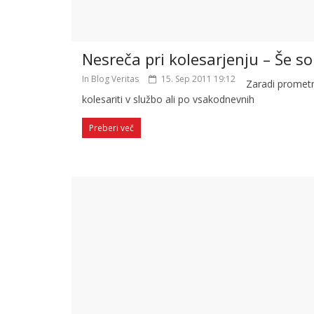
Nesreča pri kolesarjenju – Še so
In Blog Veritas
15. Sep 2011 19:12
Zaradi prometne
kolesariti v službo ali po vsakodnevnih
Preberi več