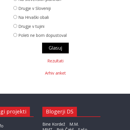
Drugje v Sloveniji
Na Hrvaški obali
Drugje v tujini
Poleti ne bom dopustoval
Rezultati
Arhiv anket
gi projekti
Blogerji DS
Bine Kordež
M.M.
fo
MMT
Rok Čakš
Sašo