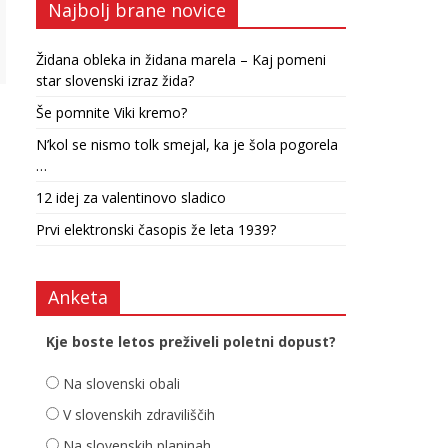
Najbolj brane novice
Židana obleka in židana marela – Kaj pomeni
star slovenski izraz žida?
Še pomnite Viki kremo?
N’kol se nismo tolk smejal, ka je šola pogorela
…
12 idej za valentinovo sladico
Prvi elektronski časopis že leta 1939?
Anketa
Kje boste letos preživeli poletni dopust?
Na slovenski obali
V slovenskih zdraviliščih
Na slovenskih planinah