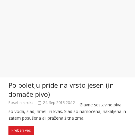
Po poletju pride na vrsto jesen (in
domače pivo)
Posel in stroka
24. Sep 2013 20:12
Glavne sestavine piva
so voda, slad, hmelj in kvas. Slad so namočena, nakaljena in
zatem posušena ali pražena žitna zrna.
Preberi več