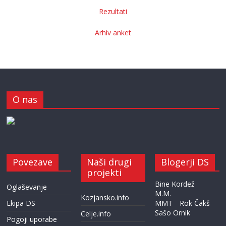
Rezultati
Arhiv anket
O nas
Povezave
Naši drugi
Blogerji DS
projekti
Bine Kordež
Oglaševanje
M.M.
Kozjansko.info
Ekipa DS
MMT
Rok Čakš
Sašo Ornik
Celje.info
Pogoji uporabe