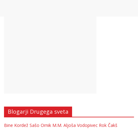
Blogarji Drugega sveta
Bine Kordež
Sašo Ornik
M.M.
Aljoša Vodopivec
Rok Čakš