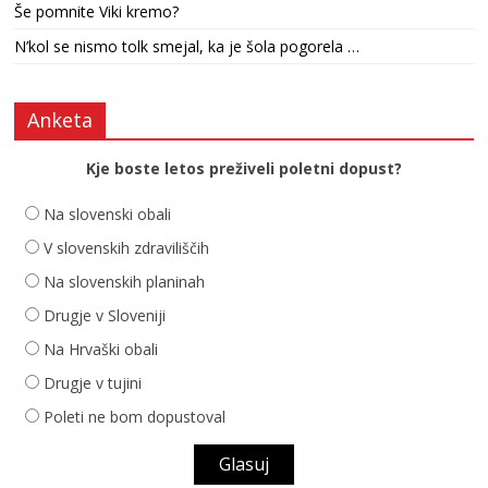
Še pomnite Viki kremo?
N’kol se nismo tolk smejal, ka je šola pogorela …
Anketa
Kje boste letos preživeli poletni dopust?
Na slovenski obali
V slovenskih zdraviliščih
Na slovenskih planinah
Drugje v Sloveniji
Na Hrvaški obali
Drugje v tujini
Poleti ne bom dopustoval