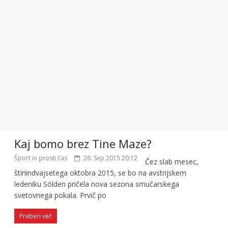
Kaj bomo brez Tine Maze?
Šport in prosti čas
26. Sep 2015 20:12
Čez slab mesec,
štiriindvajsetega oktobra 2015, se bo na avstrijskem
ledeniku Sölden pričela nova sezona smučarskega
svetovnega pokala. Prvič po
Preberi več