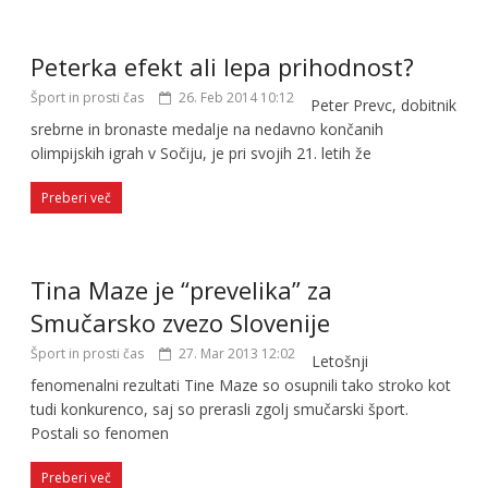
Peterka efekt ali lepa prihodnost?
Šport in prosti čas
26. Feb 2014 10:12
Peter Prevc, dobitnik
srebrne in bronaste medalje na nedavno končanih
olimpijskih igrah v Sočiju, je pri svojih 21. letih že
Preberi več
Tina Maze je “prevelika” za
Smučarsko zvezo Slovenije
Šport in prosti čas
27. Mar 2013 12:02
Letošnji
fenomenalni rezultati Tine Maze so osupnili tako stroko kot
tudi konkurenco, saj so prerasli zgolj smučarski šport.
Postali so fenomen
Preberi več