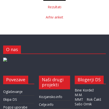
Rezultati
Arhiv anket
O nas
Povezave
Naši drugi
Blogerji DS
projekti
Bine Kordež
Oglaševanje
M.M.
Kozjansko.info
Ekipa DS
MMT
Rok Čakš
Sašo Ornik
Celje.info
Pogoji uporabe