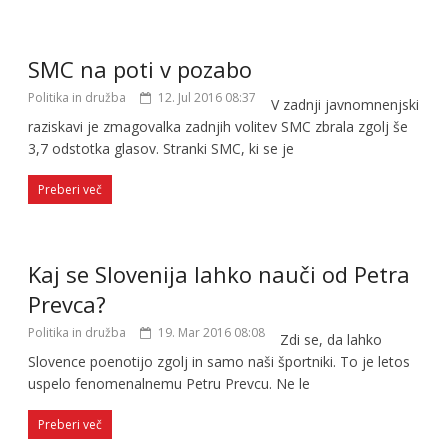
SMC na poti v pozabo
Politika in družba
12. Jul 2016 08:37
V zadnji javnomnenjski
raziskavi je zmagovalka zadnjih volitev SMC zbrala zgolj še
3,7 odstotka glasov. Stranki SMC, ki se je
Preberi več
Kaj se Slovenija lahko nauči od Petra
Prevca?
Politika in družba
19. Mar 2016 08:08
Zdi se, da lahko
Slovence poenotijo zgolj in samo naši športniki. To je letos
uspelo fenomenalnemu Petru Prevcu. Ne le
Preberi več