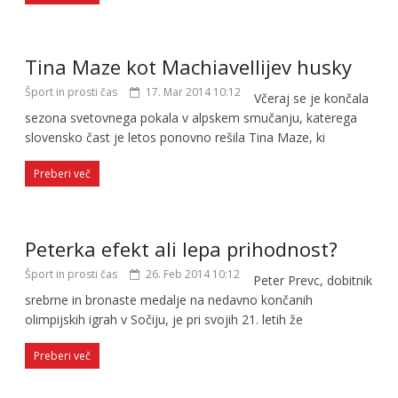
Tina Maze kot Machiavellijev husky
Šport in prosti čas
17. Mar 2014 10:12
Včeraj se je končala
sezona svetovnega pokala v alpskem smučanju, katerega
slovensko čast je letos ponovno rešila Tina Maze, ki
Preberi več
Peterka efekt ali lepa prihodnost?
Šport in prosti čas
26. Feb 2014 10:12
Peter Prevc, dobitnik
srebrne in bronaste medalje na nedavno končanih
olimpijskih igrah v Sočiju, je pri svojih 21. letih že
Preberi več