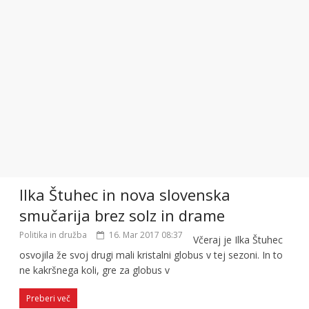
Ilka Štuhec in nova slovenska
smučarija brez solz in drame
Politika in družba
16. Mar 2017 08:37
Včeraj je Ilka Štuhec
osvojila že svoj drugi mali kristalni globus v tej sezoni. In to
ne kakršnega koli, gre za globus v
Preberi več