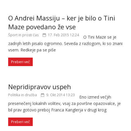
O Andrei Massiju – ker je bilo o Tini
Maze povedano že vse
Šport in prosti čas
17. Feb 2015 12:24
O Tini Maze se je
zadnjih letih pisalo ogromno. Seveda z razlogom, ki so znani
vsem. Redkeje pa se piše
Preberi več
Nepridipravov uspeh
Politika in družba
9. Okt 2014 13:23
Eno izmed večjih
presenečenj lokalnih volitev, vsaj za površne opazovalce, je
bil prav gotovo preboj Franca Kanglerja v drugi krog
Preberi več