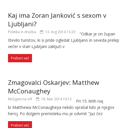
Kaj ima Zoran Janković s sexom v
Ljubljani?
Politika in družba
13. Avg 2014 13:23
“Odkar je on župan
število turistov, ki si pride ogledat Ljubljano in seveda prelep
večer v stari Ljubljani zaključi v
Preberi več
Zmagovalci Oskarjev: Matthew
McConaughey
Možgani na off
18. Mar 2014 10:12
Pri 15. letih naj
bi Matthewa McConaugheya nekdo vprašal kdo je njegov
heroj. Po dolgem premisleku mu je odvrnil: “Jaz čez
Preberi več