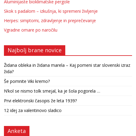
Aluminijaste bioklimatske pergole
Skok s padalom – izkušnja, ki spremeni življenje
Herpes: simptomi, zdravljenje in preprečevanje
Vgradne omare po naročilu
Najbolj brane novice
Židana obleka in židana marela – Kaj pomeni star slovenski izraz
žida?
Še pomnite Viki kremo?
N’kol se nismo tolk smejal, ka je šola pogorela …
Prvi elektronski časopis že leta 1939?
12 idej za valentinovo sladico
Anketa