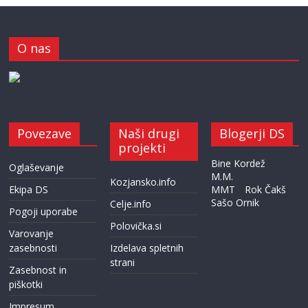
O nas
Povezave
Naši drugi
Blogerji DS
projekti
Bine Kordež
Oglaševanje
M.M.
Kozjansko.info
Ekipa DS
MMT
Rok Čakš
Sašo Ornik
Celje.info
Pogoji uporabe
Polovička.si
Varovanje
zasebnosti
Izdelava spletnih
strani
Zasebnost in
piškotki
Impresum