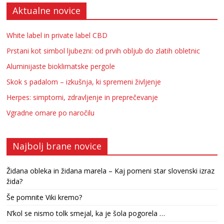
Aktualne novice
White label in private label CBD
Prstani kot simbol ljubezni: od prvih obljub do zlatih obletnic
Aluminijaste bioklimatske pergole
Skok s padalom – izkušnja, ki spremeni življenje
Herpes: simptomi, zdravljenje in preprečevanje
Vgradne omare po naročilu
Najbolj brane novice
Židana obleka in židana marela – Kaj pomeni star slovenski izraz
žida?
Še pomnite Viki kremo?
N’kol se nismo tolk smejal, ka je šola pogorela …