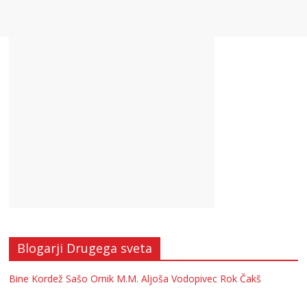
Blogarji Drugega sveta
Bine Kordež
Sašo Ornik
M.M.
Aljoša Vodopivec
Rok Čakš