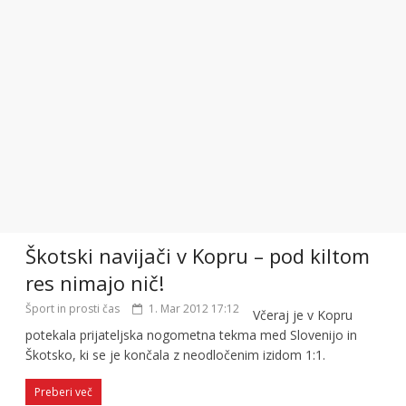
Škotski navijači v Kopru – pod kiltom
res nimajo nič!
Šport in prosti čas
1. Mar 2012 17:12
Včeraj je v Kopru
potekala prijateljska nogometna tekma med Slovenijo in
Škotsko, ki se je končala z neodločenim izidom 1:1.
Preberi več