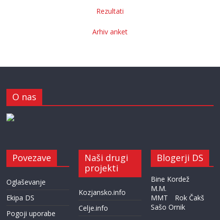
Rezultati
Arhiv anket
O nas
Povezave
Naši drugi
Blogerji DS
projekti
Bine Kordež
Oglaševanje
M.M.
Kozjansko.info
Ekipa DS
MMT
Rok Čakš
Sašo Ornik
Celje.info
Pogoji uporabe