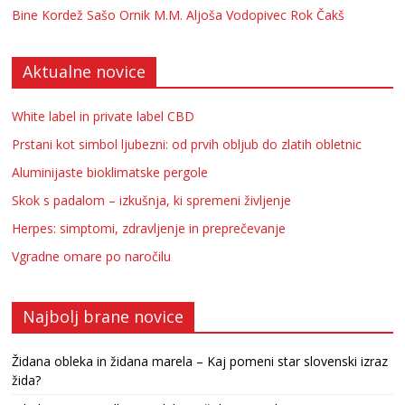
Bine Kordež
Sašo Ornik
M.M.
Aljoša Vodopivec
Rok Čakš
Aktualne novice
White label in private label CBD
Prstani kot simbol ljubezni: od prvih obljub do zlatih obletnic
Aluminijaste bioklimatske pergole
Skok s padalom – izkušnja, ki spremeni življenje
Herpes: simptomi, zdravljenje in preprečevanje
Vgradne omare po naročilu
Najbolj brane novice
Židana obleka in židana marela – Kaj pomeni star slovenski izraz
žida?