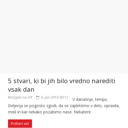
5 stvari, ki bi jih bilo vredno narediti
vsak dan
Možgani na off
6. Jun 2016 09:12
V današnje, tempu
življenja se pogosto zgodi, da se zapletemo v delo, opravila,
misli in kar nekako pozabimo nase. Nekatere
Preberi več