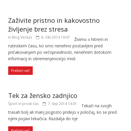
Zaživite pristno in kakovostno
življenje brez stresa
In Blog Veritas
8. Okt 2014 10:07
Živimo v hitrem in
rutinskem času, ko smo nenehno postavljeni pred
pričakovanjem po večopravilnosti, nenehnim dotokom
informacij in obremenjenostjo misli
Preberi več
Tek za žensko zadnjico
Šport in prosti čas
7. Sep 2014 14:01
Tekači na svojih
trasah bolj ali manj pogosto pridejo v položaj, ko se pred
njimi pojavi tekačica. Razdalja do nje
Preberi več