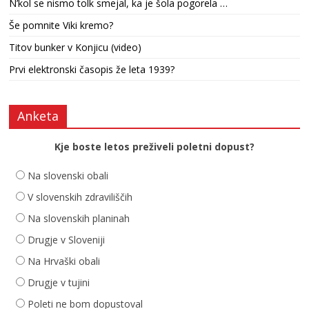
N’kol se nismo tolk smejal, ka je šola pogorela …
Še pomnite Viki kremo?
Titov bunker v Konjicu (video)
Prvi elektronski časopis že leta 1939?
Anketa
Kje boste letos preživeli poletni dopust?
Na slovenski obali
V slovenskih zdraviliščih
Na slovenskih planinah
Drugje v Sloveniji
Na Hrvaški obali
Drugje v tujini
Poleti ne bom dopustoval