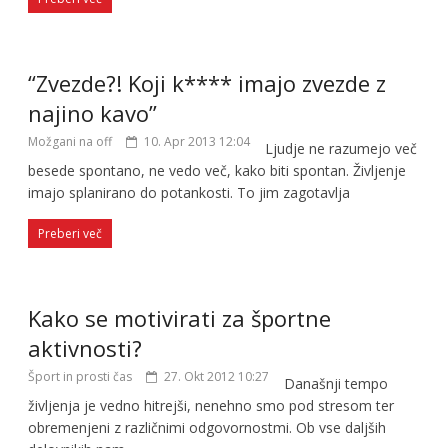
“Zvezde?! Koji k**** imajo zvezde z
najino kavo”
Možgani na off
10. Apr 2013 12:04
Ljudje ne razumejo več
besede spontano, ne vedo več, kako biti spontan. Življenje
imajo splanirano do potankosti. To jim zagotavlja
Preberi več
Kako se motivirati za športne
aktivnosti?
Šport in prosti čas
27. Okt 2012 10:27
Današnji tempo
življenja je vedno hitrejši, nenehno smo pod stresom ter
obremenjeni z različnimi odgovornostmi. Ob vse daljših