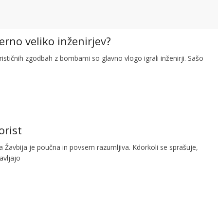
erno veliko inženirjev?
rističnih zgodbah z bombami so glavno vlogo igrali inženirji. Sašo
rorist
Žavbija je poučna in povsem razumljiva. Kdorkoli se sprašuje,
avljajo