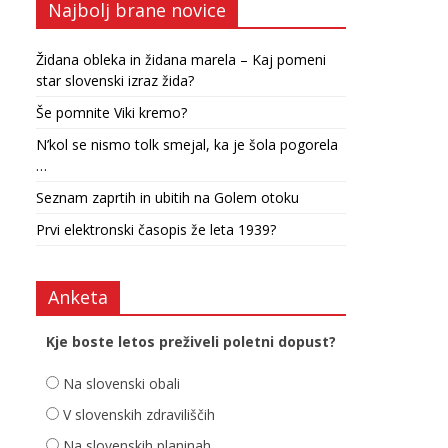
Najbolj brane novice
Židana obleka in židana marela – Kaj pomeni
star slovenski izraz žida?
Še pomnite Viki kremo?
N’kol se nismo tolk smejal, ka je šola pogorela
…
Seznam zaprtih in ubitih na Golem otoku
Prvi elektronski časopis že leta 1939?
Anketa
Kje boste letos preživeli poletni dopust?
Na slovenski obali
V slovenskih zdraviliščih
Na slovenskih planinah