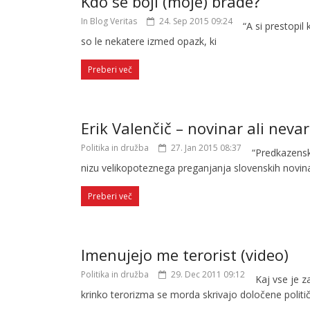
Kdo se boji (moje) brade?
In Blog Veritas
24. Sep 2015 09:24
“A si prestopil
so le nekatere izmed opazk, ki
Preberi več
Erik Valenčič – novinar ali neva
Politika in družba
27. Jan 2015 08:37
“Predkazensk
nizu velikopoteznega preganjanja slovenskih novina
Preberi več
Imenujejo me terorist (video)
Politika in družba
29. Dec 2011 09:12
Kaj vse je z
krinko terorizma se morda skrivajo določene politi