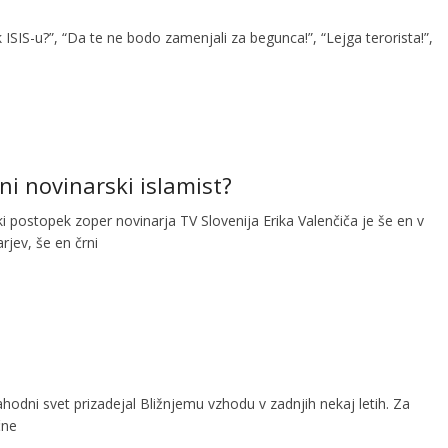
 k ISIS-u?”, “Da te ne bodo zamenjali za begunca!”, “Lejga terorista!”,
rni novinarski islamist?
i postopek zoper novinarja TV Slovenija Erika Valenčiča je še en v
rjev, še en črni
ahodni svet prizadejal Bližnjemu vzhodu v zadnjih nekaj letih. Za
čne