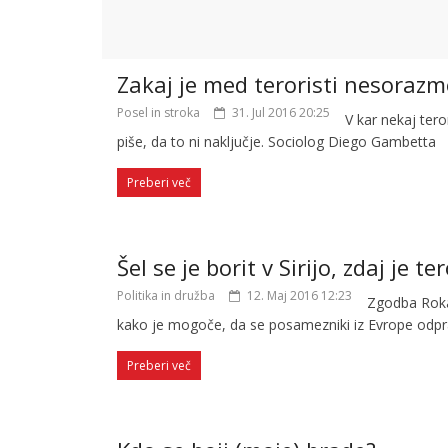
Zakaj je med teroristi nesorazm
Posel in stroka
31. Jul 2016 20:25
V kar nekaj tero
piše, da to ni naključje. Sociolog Diego Gambetta
Preberi več
Šel se je borit v Sirijo, zdaj je te
Politika in družba
12. Maj 2016 12:23
Zgodba Roka 
kako je mogoče, da se posamezniki iz Evrope odpr
Preberi več