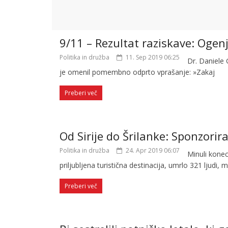
9/11 – Rezultat raziskave: Ogenj 
Politika in družba
11. Sep 2019 06:25
Dr. Daniele 
je omenil pomembno odprto vprašanje: »Zakaj
Preberi več
Od Sirije do Šrilanke: Sponzorir
Politika in družba
24. Apr 2019 06:07
Minuli konec
priljubljena turistična destinacija, umrlo 321 ljudi, 
Preberi več