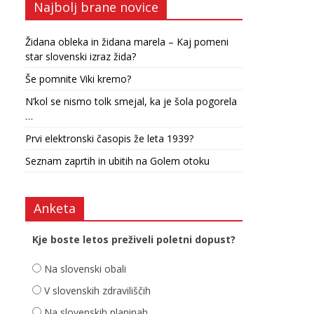
Najbolj brane novice
Židana obleka in židana marela – Kaj pomeni
star slovenski izraz žida?
Še pomnite Viki kremo?
N’kol se nismo tolk smejal, ka je šola pogorela
…
Prvi elektronski časopis že leta 1939?
Seznam zaprtih in ubitih na Golem otoku
Anketa
Kje boste letos preživeli poletni dopust?
Na slovenski obali
V slovenskih zdraviliščih
Na slovenskih planinah