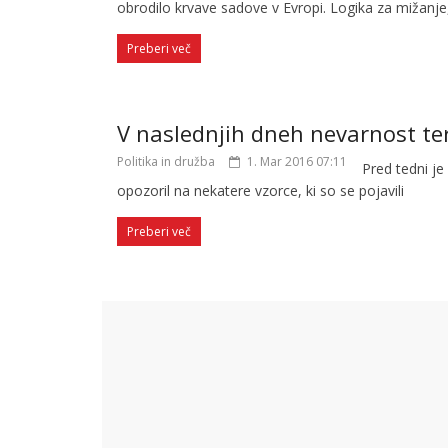
obrodilo krvave sadove v Evropi. Logika za mižanje
Preberi več
V naslednjih dneh nevarnost t
Politika in družba
1. Mar 2016 07:11
Pred tedni je
opozoril na nekatere vzorce, ki so se pojavili
Preberi več