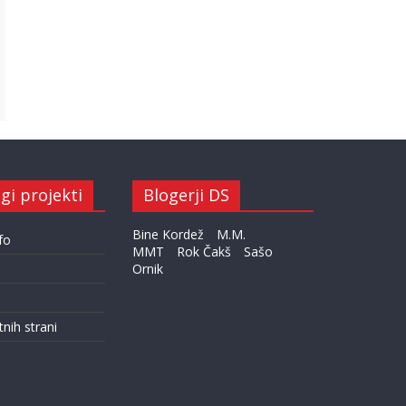
gi projekti
Blogerji DS
Bine Kordež
M.M.
fo
MMT
Rok Čakš
Sašo
Ornik
tnih strani