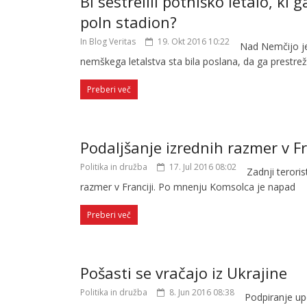
Bi sestrelili potniško letalo, ki
poln stadion?
In Blog Veritas
19. Okt 2016 10:22
Nad Nemčijo je 
nemškega letalstva sta bila poslana, da ga prestrež
Preberi več
Podaljšanje izrednih razmer v Fr
Politika in družba
17. Jul 2016 08:02
Zadnji teroris
razmer v Franciji. Po mnenju Komsolca je napad
Preberi več
Pošasti se vračajo iz Ukrajine
Politika in družba
8. Jun 2016 08:38
Podpiranje upo