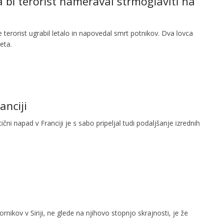
 ga bi terorist nameraval strmoglaviti na
terorist ugrabil letalo in napovedal smrt potnikov. Dva lovca
eta.
anciji
tični napad v Franciji je s sabo pripeljal tudi podaljšanje izrednih
rnikov v Siriji, ne glede na njihovo stopnjo skrajnosti, je že