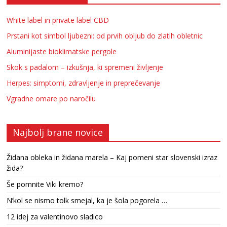
White label in private label CBD
Prstani kot simbol ljubezni: od prvih obljub do zlatih obletnic
Aluminijaste bioklimatske pergole
Skok s padalom – izkušnja, ki spremeni življenje
Herpes: simptomi, zdravljenje in preprečevanje
Vgradne omare po naročilu
Najbolj brane novice
Židana obleka in židana marela – Kaj pomeni star slovenski izraz
žida?
Še pomnite Viki kremo?
N’kol se nismo tolk smejal, ka je šola pogorela …
12 idej za valentinovo sladico