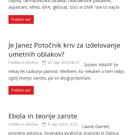
cepiva, farmacevtska zdravila, radioaktivne padavine,
aspartam, MNG, BFA, glifosat, GSO in EMP. Vse to naj bi
Preberi več
Je Janez Potočnik kriv za izdelovanje
umetnih oblakov?
Politika in družba
23. Sep 2014 08:37
Sistem HAARP že
nekaj let razburja javnost. Medtem, ko nekateri v tem vidijo
zgolj teorijo zarote, pa so drugi prepričani,
Preberi več
Ebola in teorije zarote
Politika in družba
9. Sep 2014 13:23
Laurie Garrett,
priznana avtorica, novinarka področja znanosti in članica