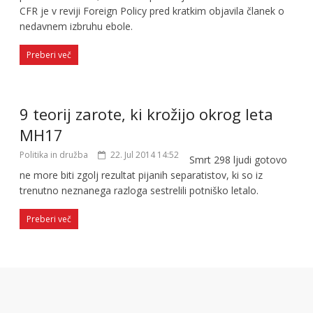
CFR je v reviji Foreign Policy pred kratkim objavila članek o
nedavnem izbruhu ebole.
Preberi več
9 teorij zarote, ki krožijo okrog leta
MH17
Politika in družba
22. Jul 2014 14:52
Smrt 298 ljudi gotovo
ne more biti zgolj rezultat pijanih separatistov, ki so iz
trenutno neznanega razloga sestrelili potniško letalo.
Preberi več