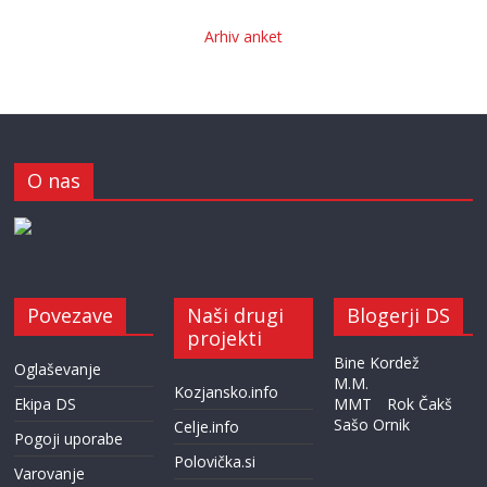
Arhiv anket
O nas
Povezave
Naši drugi
Blogerji DS
projekti
Bine Kordež
Oglaševanje
M.M.
Kozjansko.info
Ekipa DS
MMT
Rok Čakš
Sašo Ornik
Celje.info
Pogoji uporabe
Polovička.si
Varovanje