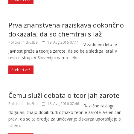
Prva znanstvena raziskava dokončno
dokazala, da so chemtrails laž
Politika in družba
19. Avg 2016 07:11
V zadnjem letu je
javnost prežela teorija zarote, da so bele sledi za letali v
resnici strup. V Sloveniji imamo celo
Preberi več
Čemu služi debata o teorijah zarote
Politika in družba
18. Avg 2016 07:46
Različne razlage
dogajanj znajo dobiti tudi oznako teorije zarote. Velenjčan
pravi, da se ta orodja za uničevanje diskurza uporabljajo s
ciljem,