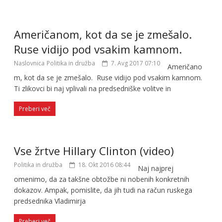
Američanom, kot da se je zmešalo.
Ruse vidijo pod vsakim kamnom.
Naslovnica
Politika in družba
7. Avg 2017 07:10
Američano
m, kot da se je zmešalo. Ruse vidijo pod vsakim kamnom.
Ti zlikovci bi naj vplivali na predsedniške volitve in
Preberi več
Vse žrtve Hillary Clinton (video)
Politika in družba
18. Okt 2016 08:44
Naj najprej
omenimo, da za takšne obtožbe ni nobenih konkretnih
dokazov. Ampak, pomislite, da jih tudi na račun ruskega
predsednika Vladimirja
Preberi več