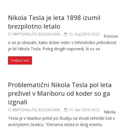
Nikola Tesla je leta 1898 izumil
brezpilotno letalo
IT, KRIPTOVALUTE, BLOCKCHAIN
31. Avg 2016 10:22
Ponovn
o se je izkazalo, kako dober videc v tehnološko prihodnost
je bil Nikola Tesla. Poleg drugih napovedi, ki so se
Preberi več
Problematični Nikola Tesla pol leta
preživel v Mariboru od koder so ga
izgnali
IT, KRIPTOVALUTE, BLOCKCHAIN
11. Apr 2016 19:12
Nikola
Tesla je v Maribor prišel po študiju na Visoki tehniški šoli v
avstrijskem Gradcu. “Denarna stiska in dolg enemu