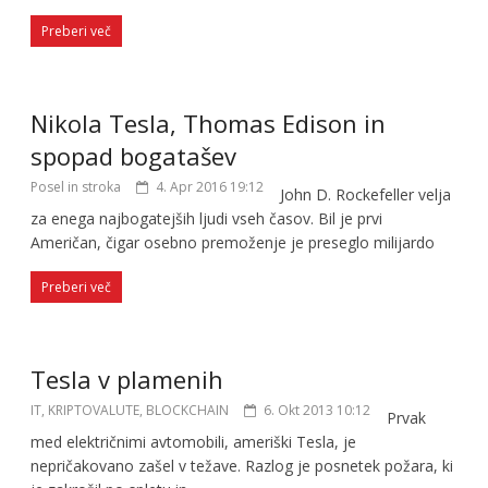
Preberi več
Nikola Tesla, Thomas Edison in
spopad bogatašev
Posel in stroka
4. Apr 2016 19:12
John D. Rockefeller velja
za enega najbogatejših ljudi vseh časov. Bil je prvi
Američan, čigar osebno premoženje je preseglo milijardo
Preberi več
Tesla v plamenih
IT, KRIPTOVALUTE, BLOCKCHAIN
6. Okt 2013 10:12
Prvak
med električnimi avtomobili, ameriški Tesla, je
nepričakovano zašel v težave. Razlog je posnetek požara, ki