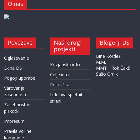
O nas
Povezave
Naši drugi
Blogerji DS
projekti
Bine Kordež
Oglaševanje
M.M.
Kozjansko.info
Ekipa DS
MMT
Rok Čakš
Sašo Ornik
Celje.info
Pogoji uporabe
Polovička.si
Varovanje
zasebnosti
Izdelava spletnih
strani
Zasebnost in
piškotki
Impresum
Pravila volilne
kampanje