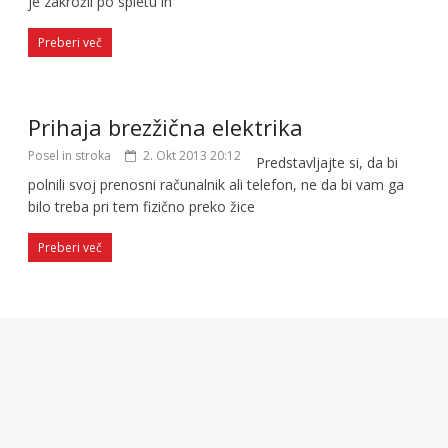
je zakrožil po spletu in
Preberi več
Prihaja brezžična elektrika
Posel in stroka
2. Okt 2013 20:12
Predstavljajte si, da bi
polnili svoj prenosni računalnik ali telefon, ne da bi vam ga
bilo treba pri tem fizično preko žice
Preberi več