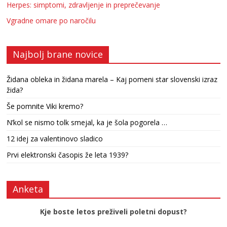
Herpes: simptomi, zdravljenje in preprečevanje
Vgradne omare po naročilu
Najbolj brane novice
Židana obleka in židana marela – Kaj pomeni star slovenski izraz
žida?
Še pomnite Viki kremo?
N’kol se nismo tolk smejal, ka je šola pogorela …
12 idej za valentinovo sladico
Prvi elektronski časopis že leta 1939?
Anketa
Kje boste letos preživeli poletni dopust?