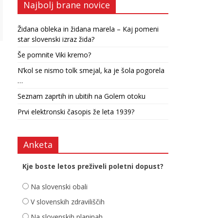
Najbolj brane novice
Židana obleka in židana marela – Kaj pomeni
star slovenski izraz žida?
Še pomnite Viki kremo?
N’kol se nismo tolk smejal, ka je šola pogorela
…
Seznam zaprtih in ubitih na Golem otoku
Prvi elektronski časopis že leta 1939?
Anketa
Kje boste letos preživeli poletni dopust?
Na slovenski obali
V slovenskih zdraviliščih
Na slovenskih planinah