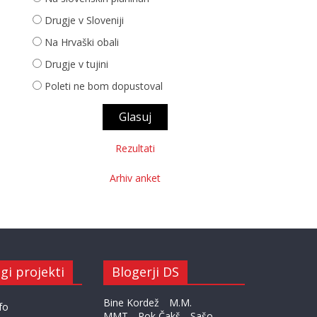
Drugje v Sloveniji
Na Hrvaški obali
Drugje v tujini
Poleti ne bom dopustoval
Rezultati
Arhiv anket
gi projekti
Blogerji DS
Bine Kordež
M.M.
fo
MMT
Rok Čakš
Sašo