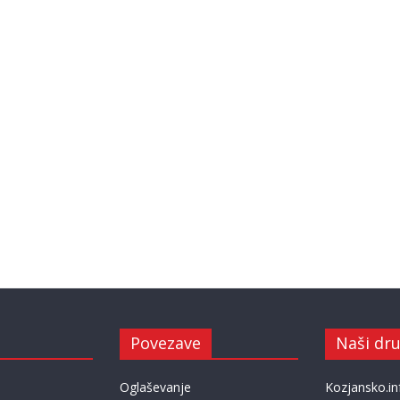
Povezave
Naši dru
Oglaševanje
Kozjansko.in