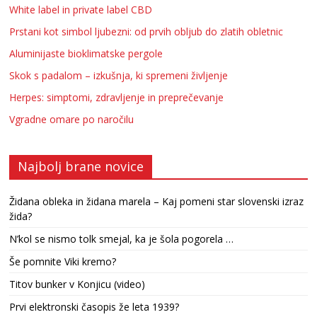
White label in private label CBD
Prstani kot simbol ljubezni: od prvih obljub do zlatih obletnic
Aluminijaste bioklimatske pergole
Skok s padalom – izkušnja, ki spremeni življenje
Herpes: simptomi, zdravljenje in preprečevanje
Vgradne omare po naročilu
Najbolj brane novice
Židana obleka in židana marela – Kaj pomeni star slovenski izraz
žida?
N’kol se nismo tolk smejal, ka je šola pogorela …
Še pomnite Viki kremo?
Titov bunker v Konjicu (video)
Prvi elektronski časopis že leta 1939?