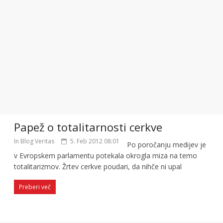
Papež o totalitarnosti cerkve
In Blog Veritas
5. Feb 2012 08:01
Po poročanju medijev je
v Evropskem parlamentu potekala okrogla miza na temo
totalitarizmov. Žrtev cerkve poudari, da nihče ni upal
Preberi več