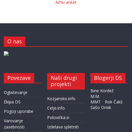
Arhiv anket
O nas
Povezave
Naši drugi
Blogerji DS
projekti
Bine Kordež
Oglaševanje
M.M.
Kozjansko.info
Ekipa DS
MMT
Rok Čakš
Sašo Ornik
Celje.info
Pogoji uporabe
Polovička.si
Varovanje
zasebnosti
Izdelava spletnih