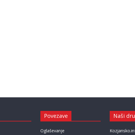
Povezave
Naši dru
Oglaševanje
Kozjansko.in