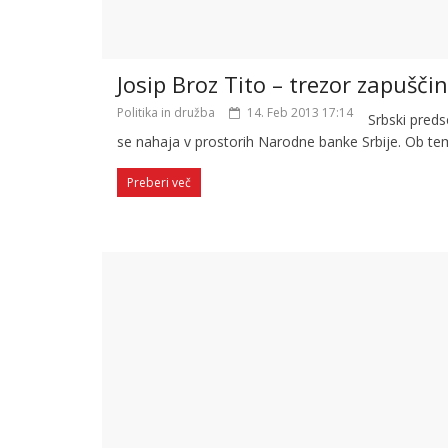
Josip Broz Tito – trezor zapušč
Politika in družba
14. Feb 2013 17:14
Srbski preds
se nahaja v prostorih Narodne banke Srbije. Ob te
Preberi več