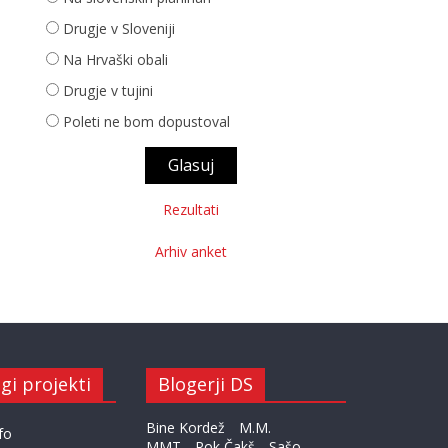
Drugje v Sloveniji
Na Hrvaški obali
Drugje v tujini
Poleti ne bom dopustoval
Rezultati
Arhiv anket
gi projekti
Blogerji DS
Bine Kordež
M.M.
fo
MMT
Rok Čakš
Sašo