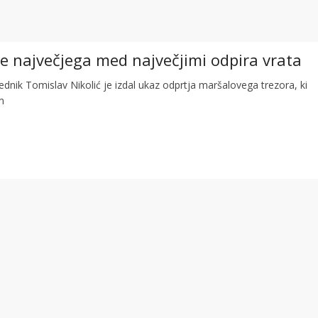
ine največjega med največjimi odpira vrata
ednik Tomislav Nikolić je izdal ukaz odprtja maršalovega trezora, ki
m