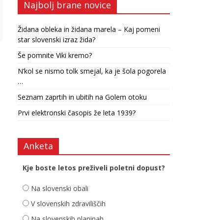
Najbolj brane novice
Židana obleka in židana marela – Kaj pomeni
star slovenski izraz žida?
Še pomnite Viki kremo?
N’kol se nismo tolk smejal, ka je šola pogorela
…
Seznam zaprtih in ubitih na Golem otoku
Prvi elektronski časopis že leta 1939?
Anketa
Kje boste letos preživeli poletni dopust?
Na slovenski obali
V slovenskih zdraviliščih
Na slovenskih planinah