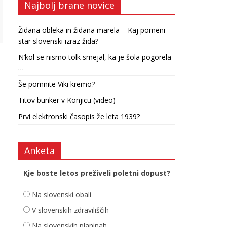
Najbolj brane novice
Židana obleka in židana marela – Kaj pomeni
star slovenski izraz žida?
N’kol se nismo tolk smejal, ka je šola pogorela
…
Še pomnite Viki kremo?
Titov bunker v Konjicu (video)
Prvi elektronski časopis že leta 1939?
Anketa
Kje boste letos preživeli poletni dopust?
Na slovenski obali
V slovenskih zdraviliščih
Na slovenskih planinah