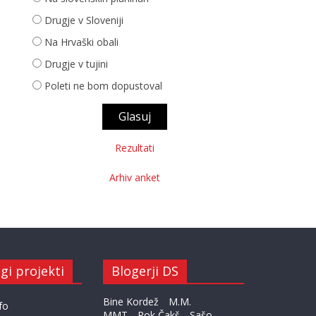
Drugje v Sloveniji
Na Hrvaški obali
Drugje v tujini
Poleti ne bom dopustoval
Rezultati
Arhiv anket
gi projekti
Blogerji DS
Bine Kordež
M.M.
fo
MMT
Rok Čakš
Sašo