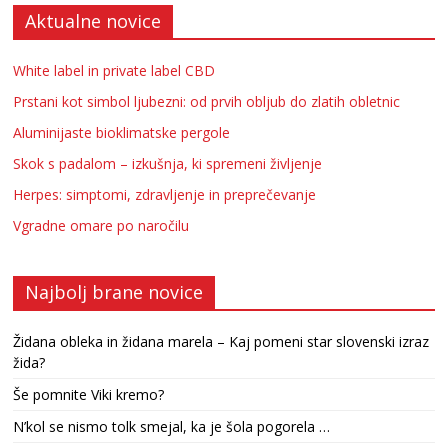
Aktualne novice
White label in private label CBD
Prstani kot simbol ljubezni: od prvih obljub do zlatih obletnic
Aluminijaste bioklimatske pergole
Skok s padalom – izkušnja, ki spremeni življenje
Herpes: simptomi, zdravljenje in preprečevanje
Vgradne omare po naročilu
Najbolj brane novice
Židana obleka in židana marela – Kaj pomeni star slovenski izraz
žida?
Še pomnite Viki kremo?
N’kol se nismo tolk smejal, ka je šola pogorela …