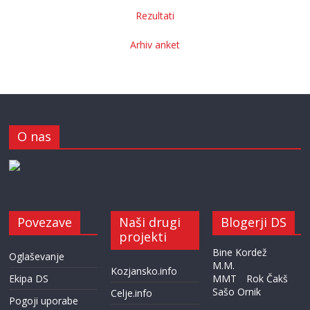
Rezultati
Arhiv anket
O nas
Povezave
Naši drugi
Blogerji DS
projekti
Bine Kordež
Oglaševanje
M.M.
Kozjansko.info
Ekipa DS
MMT
Rok Čakš
Sašo Ornik
Celje.info
Pogoji uporabe