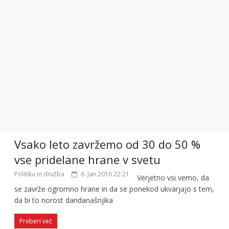
Vsako leto zavržemo od 30 do 50 %
vse pridelane hrane v svetu
Politika in družba
6. Jan 2016 22:21
Verjetno vsi vemo, da
se zavrže ogromno hrane in da se ponekod ukvarjajo s tem,
da bi to norost dandanašnjika
Preberi več