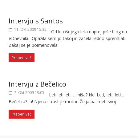
Intervju s Santos
11. Okt 2009 15:32
Od letošnjega leta naprej piše blog na
eDnevniku. Opazila sem jo takoj in začela redno spremljati.
Zakaj se je poimenovala
Preberi več
Intervju z Bečelico
7. Okt 2009 19:05
Leti leti leti, … hiša? Ne! Leti, leti, leti …
Bečelica? Ja! Njena strast je motor. Želja pa imeti svoj
Preberi več