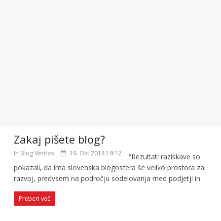
Zakaj pišete blog?
In Blog Veritas
19. Okt 2014 19:12
“Rezultati raziskave so
pokazali, da ima slovenska blogosfera še veliko prostora za
razvoj, predvsem na področju sodelovanja med podjetji in
Preberi več