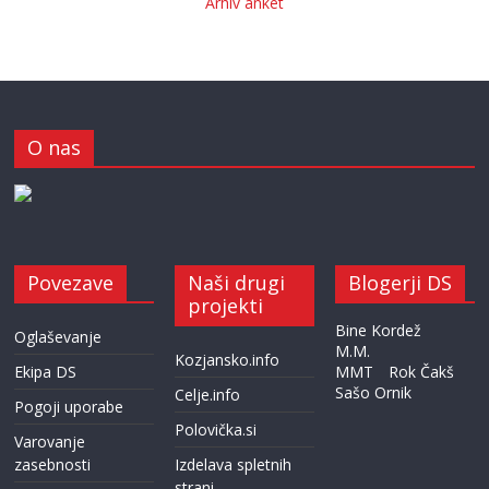
Arhiv anket
O nas
Povezave
Naši drugi
Blogerji DS
projekti
Bine Kordež
Oglaševanje
M.M.
Kozjansko.info
Ekipa DS
MMT
Rok Čakš
Sašo Ornik
Celje.info
Pogoji uporabe
Polovička.si
Varovanje
zasebnosti
Izdelava spletnih
strani