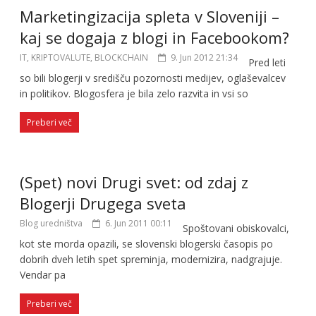
Marketingizacija spleta v Sloveniji –
kaj se dogaja z blogi in Facebookom?
IT, KRIPTOVALUTE, BLOCKCHAIN
9. Jun 2012 21:34
Pred leti
so bili blogerji v središču pozornosti medijev, oglaševalcev
in politikov. Blogosfera je bila zelo razvita in vsi so
Preberi več
(Spet) novi Drugi svet: od zdaj z
Blogerji Drugega sveta
Blog uredništva
6. Jun 2011 00:11
Spoštovani obiskovalci,
kot ste morda opazili, se slovenski blogerski časopis po
dobrih dveh letih spet spreminja, modernizira, nadgrajuje.
Vendar pa
Preberi več