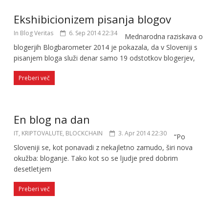
Ekshibicionizem pisanja blogov
In Blog Veritas
6. Sep 2014 22:34
Mednarodna raziskava o
blogerjih Blogbarometer 2014 je pokazala, da v Sloveniji s
pisanjem bloga služi denar samo 19 odstotkov blogerjev,
Preberi več
En blog na dan
IT, KRIPTOVALUTE, BLOCKCHAIN
3. Apr 2014 22:30
“Po
Sloveniji se, kot ponavadi z nekajletno zamudo, širi nova
okužba: bloganje. Tako kot so se ljudje pred dobrim
desetletjem
Preberi več