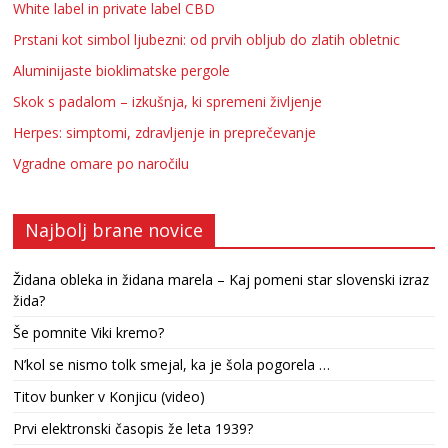
White label in private label CBD
Prstani kot simbol ljubezni: od prvih obljub do zlatih obletnic
Aluminijaste bioklimatske pergole
Skok s padalom – izkušnja, ki spremeni življenje
Herpes: simptomi, zdravljenje in preprečevanje
Vgradne omare po naročilu
Najbolj brane novice
Židana obleka in židana marela – Kaj pomeni star slovenski izraz
žida?
Še pomnite Viki kremo?
N’kol se nismo tolk smejal, ka je šola pogorela …
Titov bunker v Konjicu (video)
Prvi elektronski časopis že leta 1939?