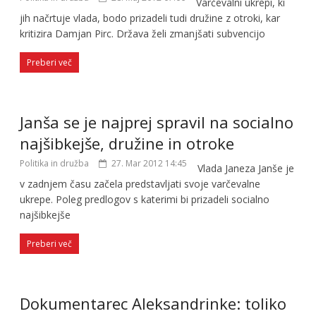
Varčevalni ukrepi, ki
jih načrtuje vlada, bodo prizadeli tudi družine z otroki, kar
kritizira Damjan Pirc. Država želi zmanjšati subvencijo
Preberi več
Janša se je najprej spravil na socialno
najšibkejše, družine in otroke
Politika in družba
27. Mar 2012 14:45
Vlada Janeza Janše je
v zadnjem času začela predstavljati svoje varčevalne
ukrepe. Poleg predlogov s katerimi bi prizadeli socialno
najšibkejše
Preberi več
Dokumentarec Aleksandrinke: toliko