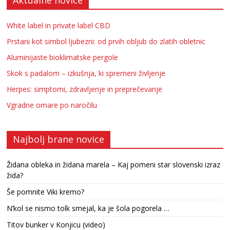
Aktualne novice
White label in private label CBD
Prstani kot simbol ljubezni: od prvih obljub do zlatih obletnic
Aluminijaste bioklimatske pergole
Skok s padalom – izkušnja, ki spremeni življenje
Herpes: simptomi, zdravljenje in preprečevanje
Vgradne omare po naročilu
Najbolj brane novice
Židana obleka in židana marela – Kaj pomeni star slovenski izraz
žida?
Še pomnite Viki kremo?
N’kol se nismo tolk smejal, ka je šola pogorela …
Titov bunker v Konjicu (video)