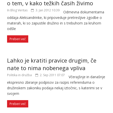
o tem, v kako težkih časih živimo
In Blog Veritas
3. Jan 2012 10:39
Odmevna dokumentarna
oddaja Aleksandrinke, ki pripoveduje pretresljive zgodbe o
materah, ki so zapustile družino in s trebuhom za kruhom
odšle
Preberi več
Lahko je kratiti pravice drugim, če
nate to nima nobenega vpliva
Politika in družba
2. Sep 2011 07:07
Včerajšnje in današnje
ekspresno zbiranje podpisov za razpis referenduma o
družinskem zakoniku podaja nekaj iztočnic, s katerimi se v
svojem
Preberi več