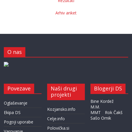
Rezultati
Arhiv anket
O nas
Povezave
Naši drugi
Blogerji DS
projekti
Bine Kordež
Oglaševanje
M.M.
Kozjansko.info
Ekipa DS
MMT
Rok Čakš
Sašo Ornik
Celje.info
Pogoji uporabe
Polovička.si
Varovanje