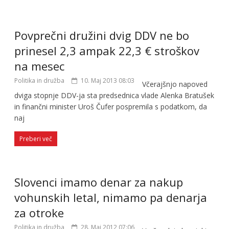
Povprečni družini dvig DDV ne bo
prinesel 2,3 ampak 22,3 € stroškov
na mesec
Politika in družba
10. Maj 2013 08:03
Včerajšnjo napoved
dviga stopnje DDV-ja sta predsednica vlade Alenka Bratušek
in finančni minister Uroš Čufer pospremila s podatkom, da
naj
Preberi več
Slovenci imamo denar za nakup
vohunskih letal, nimamo pa denarja
za otroke
Politika in družba
28. Maj 2012 07:06