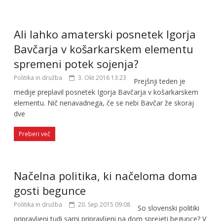
Ali lahko amaterski posnetek Igorja
Bavčarja v košarkarskem elementu
spremeni potek sojenja?
Politika in družba
3. Okt 2016 13:23
Prejšnji teden je
medije preplavil posnetek Igorja Bavčarja v košarkarskem
elementu. Nič nenavadnega, če se nebi Bavčar že skoraj
dve
Preberi več
Načelna politika, ki načeloma doma
gosti begunce
Politika in družba
20. Sep 2015 09:08
So slovenski politiki
pripravljeni tudi sami pripravljeni na dom sprejeti begunce? V