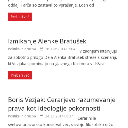
oddaji Tarča so zastavili to vprašanje. Eden od
Preberi več
Izmikanje Alenke Bratušek
Politika in družba
28. Okt 2014 07:04
V zadnjem intervjuju
za sobotno prilogo Dela Alenka Bratušek streže s scenariji,
ki Vezjaka spominjajo na glavnega Kalimera v državi
Preberi več
Boris Vezjak: Cerarjevo razumevanje
prava kot ideologije pokornosti
Politika in družba
24. Jul 2014 08:37
Cerar ni le
svetovnonazorsko konservativec, s svojo filozofsko držo