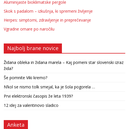
Aluminijaste bioklimatske pergole
Skok s padalom – izkušnja, ki spremeni življenje
Herpes: simptomi, zdravljenje in preprečevanje
Vgradne omare po naročilu
Najbolj brane novice
Židana obleka in židana marela – Kaj pomeni star slovenski izraz
žida?
Še pomnite Viki kremo?
N’kol se nismo tolk smejal, ka je šola pogorela …
Prvi elektronski časopis že leta 1939?
12 idej za valentinovo sladico
Anketa