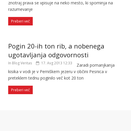
znotraj prava se vpisuje na neko mesto, ki spominja na
razumevanje
Preberi več
Pogin 20-ih ton rib, a nobenega
ugotavljanja odgovornosti
In Blog Veritas
17. Avg 2013 12:33
Zaradi pomanjkanja
kisika v vodi je v Perniškem jezeru v občini Pesnica v
preteklem tednu poginilo več kot 20 ton
Preberi več