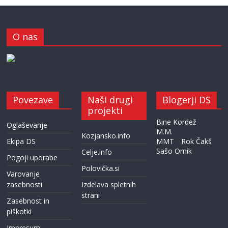
O nas
Povezave
Naši drugi
Blogerji DS
projekti
Bine Kordež
Oglaševanje
M.M.
Kozjansko.info
Ekipa DS
MMT
Rok Čakš
Sašo Ornik
Celje.info
Pogoji uporabe
Polovička.si
Varovanje
zasebnosti
Izdelava spletnih
strani
Zasebnost in
piškotki
Impresum