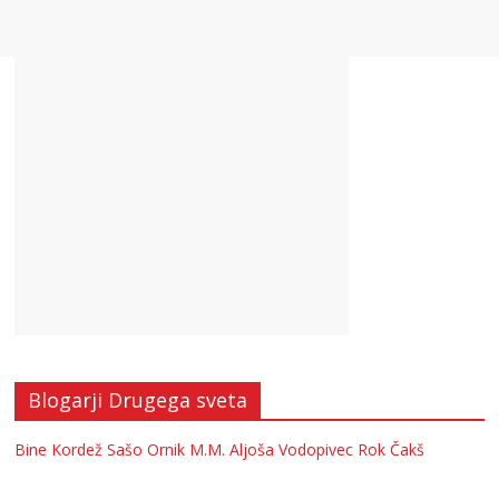
Blogarji Drugega sveta
Bine Kordež
Sašo Ornik
M.M.
Aljoša Vodopivec
Rok Čakš