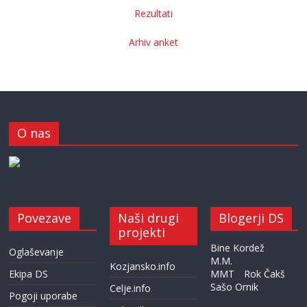
Rezultati
Arhiv anket
O nas
Povezave
Naši drugi
Blogerji DS
projekti
Bine Kordež
Oglaševanje
M.M.
Kozjansko.info
Ekipa DS
MMT
Rok Čakš
Sašo Ornik
Celje.info
Pogoji uporabe