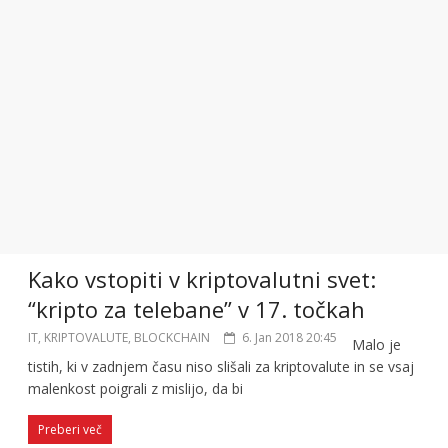
Kako vstopiti v kriptovalutni svet:
“kripto za telebane” v 17. točkah
IT, KRIPTOVALUTE, BLOCKCHAIN
6. Jan 2018 20:45
Malo je
tistih, ki v zadnjem času niso slišali za kriptovalute in se vsaj
malenkost poigrali z mislijo, da bi
Preberi več