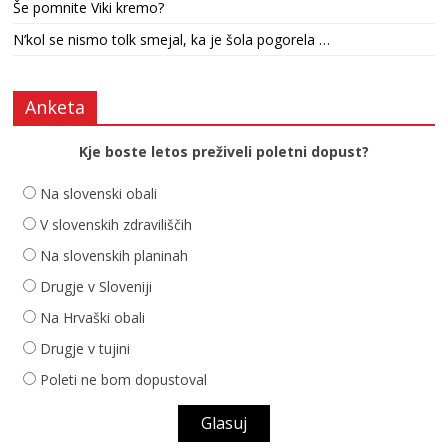
Še pomnite Viki kremo?
N’kol se nismo tolk smejal, ka je šola pogorela …
Anketa
Kje boste letos preživeli poletni dopust?
Na slovenski obali
V slovenskih zdraviliščih
Na slovenskih planinah
Drugje v Sloveniji
Na Hrvaški obali
Drugje v tujini
Poleti ne bom dopustoval