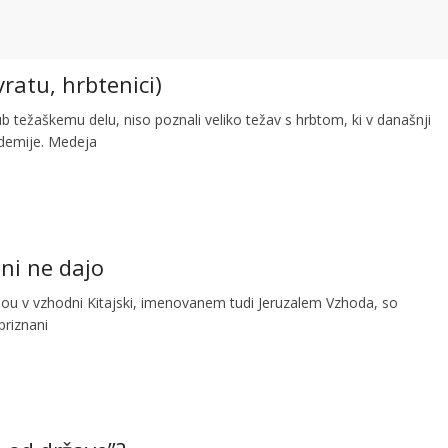
vratu, hrbtenici)
ub težaškemu delu, niso poznali veliko težav s hrbtom, ki v današnji
demije. Medeja
ani ne dajo
u v vzhodni Kitajski, imenovanem tudi Jeruzalem Vzhoda, so
priznani