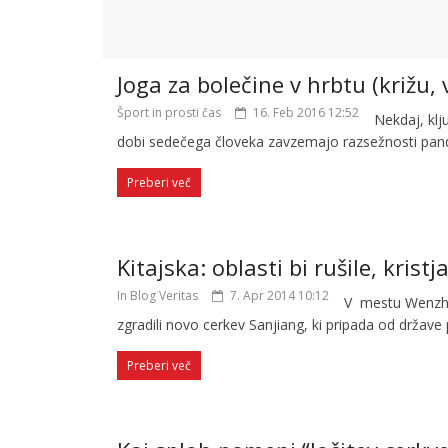
Joga za bolečine v hrbtu (križu, 
Šport in prosti čas
16. Feb 2016 12:52
Nekdaj, klj
dobi sedečega človeka zavzemajo razsežnosti pan
Preberi več
Kitajska: oblasti bi rušile, kristj
In Blog Veritas
7. Apr 2014 10:12
V mestu Wenzho
zgradili novo cerkev Sanjiang, ki pripada od države 
Preberi več