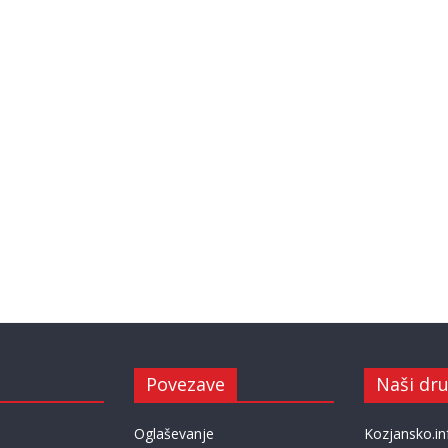
Povezave
Naši dru
Oglaševanje
Kozjansko.in