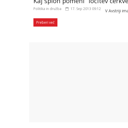
Kaj sploh pomeni “ločitev cerkv
Politika in družba
17. Sep 2013 09:12
V Avstriji i
Preberi več