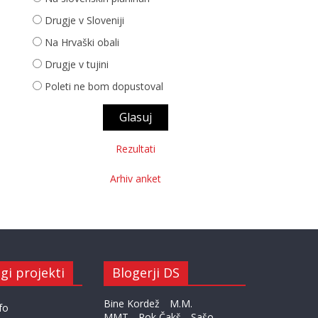
Drugje v Sloveniji
Na Hrvaški obali
Drugje v tujini
Poleti ne bom dopustoval
Rezultati
Arhiv anket
gi projekti
Blogerji DS
Bine Kordež
M.M.
fo
MMT
Rok Čakš
Sašo