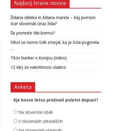
Najbolj brane novice
Židana obleka in židana marela – Kaj pomeni
star slovenski izraz žida?
Še pomnite Viki kremo?
N’kol se nismo tolk smejal, ka je šola pogorela
…
Titov bunker v Konjicu (video)
12 idej za valentinovo sladico
Anketa
Kje boste letos preživeli poletni dopust?
Na slovenski obali
V slovenskih zdraviliščih
Na slovenskih planinah