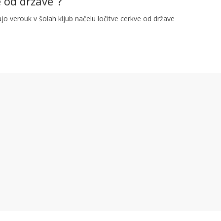
e od države”?
majo verouk v šolah kljub načelu ločitve cerkve od države