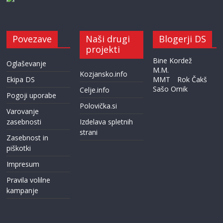
Povezave
Naši drugi
Blogerji DS
projekti
Bine Kordež
Oglaševanje
M.M.
Kozjansko.info
Ekipa DS
MMT
Rok Čakš
Sašo Ornik
Celje.info
Pogoji uporabe
Polovička.si
Varovanje
zasebnosti
Izdelava spletnih
strani
Zasebnost in
piškotki
Impresum
Pravila volilne
kampanje