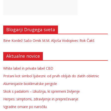
Blogarji Drugega sveta
Bine Kordež
Sašo Ornik
M.M.
Aljoša Vodopivec
Rok Čakš
Aktualne novice
White label in private label CBD
Prstani kot simbol ljubezni: od prvih obljub do zlatih obletnic
Aluminijaste bioklimatske pergole
Skok s padalom – izkušnja, ki spremeni življenje
Herpes: simptomi, zdravljenje in preprečevanje
Vgradne omare po naročilu