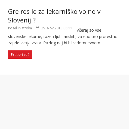
Gre res le za lekarniško vojno v
Sloveniji?
Posel in stroka
29. Nov 2013 08:11
Včeraj so vse
slovenske lekarne, razen ljubljanskih, za eno uro protestno
zaprle svoja vrata. Razlog naj bi bil v domnevnem
Preberi več