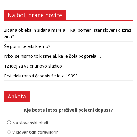
Najbolj brane novice
Židana obleka in židana marela – Kaj pomeni star slovenski izraz
žida?
Še pomnite Viki kremo?
N’kol se nismo tolk smejal, ka je šola pogorela …
12 idej za valentinovo sladico
Prvi elektronski časopis že leta 1939?
Anketa
Kje boste letos preživeli poletni dopust?
Na slovenski obali
V slovenskih zdraviliščih