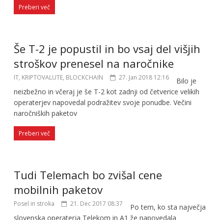
Preberi več
Še T-2 je popustil in bo vsaj del višjih
stroškov prenesel na naročnike
IT, KRIPTOVALUTE, BLOCKCHAIN
27. Jan 2018 12:16
Bilo je
neizbežno in včeraj je še T-2 kot zadnji od četverice velikih
operaterjev napovedal podražitev svoje ponudbe. Večini
naročniških paketov
Preberi več
Tudi Telemach bo zvišal cene
mobilnih paketov
Posel in stroka
21. Dec 2017 08:37
Po tem, ko sta največja
slovenska operaterja Telekom in A1 že napovedala