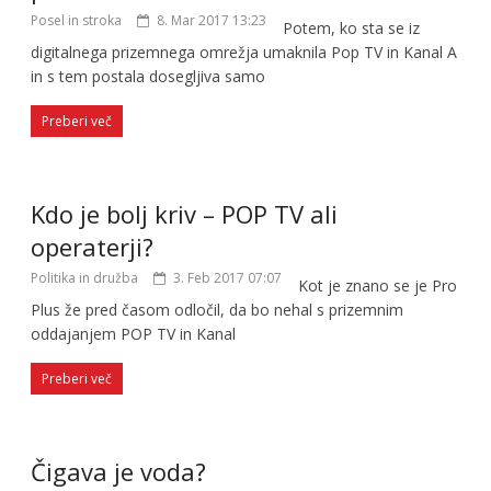
Posel in stroka
8. Mar 2017 13:23
Potem, ko sta se iz
digitalnega prizemnega omrežja umaknila Pop TV in Kanal A
in s tem postala dosegljiva samo
Preberi več
Kdo je bolj kriv – POP TV ali
operaterji?
Politika in družba
3. Feb 2017 07:07
Kot je znano se je Pro
Plus že pred časom odločil, da bo nehal s prizemnim
oddajanjem POP TV in Kanal
Preberi več
Čigava je voda?