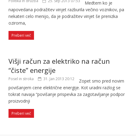
Politika in družba
25. Sep 2013 07:53
Medtem ko je
napovedana podražitev vinjet razburila večino voznikov, pa
nekateri celo menijo, da je podražitev vinjet še prenizka
oziroma,
Preberi več
Višji račun za elektriko na račun
“čiste” energije
Posel in stroka
31. Jan 2013 20:12
Zopet smo pred novim
povišanjem cene električne energije. Kot uradni razlog se
tokrat navaja “povišanje prispevka za zagotavljanje podpor
proizvodnji
Preberi več