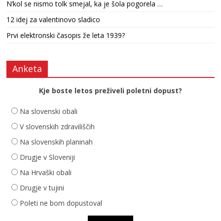
N’kol se nismo tolk smejal, ka je šola pogorela …
12 idej za valentinovo sladico
Prvi elektronski časopis že leta 1939?
Anketa
Kje boste letos preživeli poletni dopust?
Na slovenski obali
V slovenskih zdraviliščih
Na slovenskih planinah
Drugje v Sloveniji
Na Hrvaški obali
Drugje v tujini
Poleti ne bom dopustoval