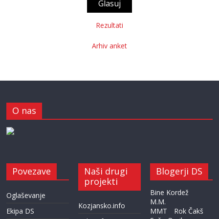
Rezultati
Arhiv anket
O nas
Povezave
Naši drugi
Blogerji DS
projekti
Bine Kordež
Oglaševanje
M.M.
Kozjansko.info
Ekipa DS
MMT
Rok Čakš