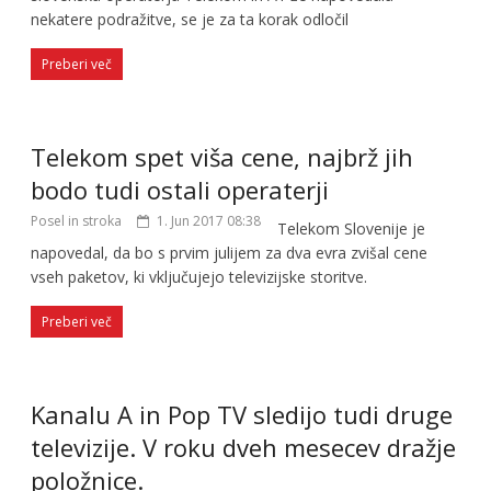
nekatere podražitve, se je za ta korak odločil
Preberi več
Telekom spet viša cene, najbrž jih
bodo tudi ostali operaterji
Posel in stroka
1. Jun 2017 08:38
Telekom Slovenije je
napovedal, da bo s prvim julijem za dva evra zvišal cene
vseh paketov, ki vključujejo televizijske storitve.
Preberi več
Kanalu A in Pop TV sledijo tudi druge
televizije. V roku dveh mesecev dražje
položnice.