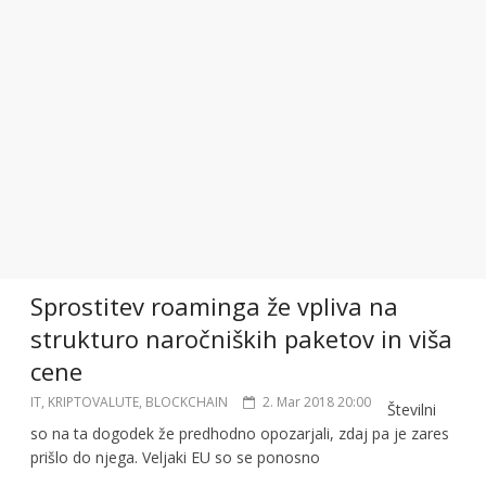
Sprostitev roaminga že vpliva na
strukturo naročniških paketov in viša
cene
IT, KRIPTOVALUTE, BLOCKCHAIN
2. Mar 2018 20:00
Številni
so na ta dogodek že predhodno opozarjali, zdaj pa je zares
prišlo do njega. Veljaki EU so se ponosno