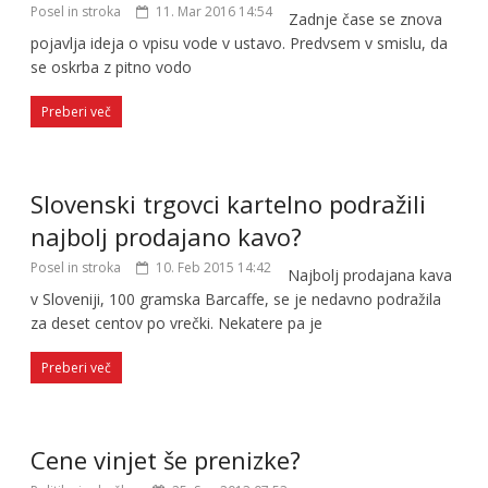
Posel in stroka
11. Mar 2016 14:54
Zadnje čase se znova
pojavlja ideja o vpisu vode v ustavo. Predvsem v smislu, da
se oskrba z pitno vodo
Preberi več
Slovenski trgovci kartelno podražili
najbolj prodajano kavo?
Posel in stroka
10. Feb 2015 14:42
Najbolj prodajana kava
v Sloveniji, 100 gramska Barcaffe, se je nedavno podražila
za deset centov po vrečki. Nekatere pa je
Preberi več
Cene vinjet še prenizke?